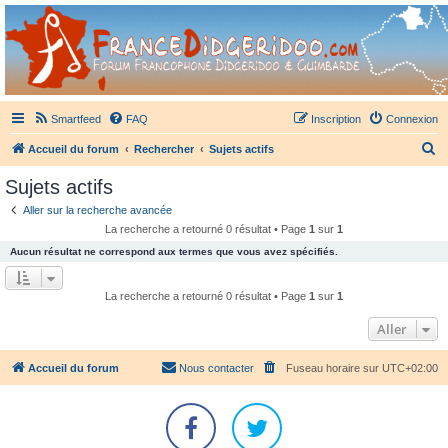
France Didgeridoo
Didgeridoo et Guimbarde sur France Didgeridoo - retrouvez la communauté.
Smartfeed
FAQ
Inscription
Connexion
R
Accueil du forum
Rechercher
Sujets actifs
e
Sujets actifs
c
Aller sur la recherche avancée
h
La recherche a retourné 0 résultat • Page
1
sur
1
e
Aucun résultat ne correspond aux termes que vous avez spécifiés.
r
c
La recherche a retourné 0 résultat • Page
1
sur
1
h
Aller
e
r
Accueil du forum
Nous contacter
Fuseau horaire sur
UTC+02:00