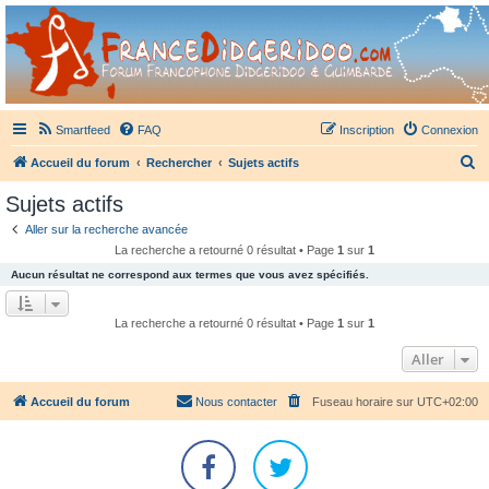
France Didgeridoo
Didgeridoo et Guimbarde sur France Didgeridoo - retrouvez la communauté.
Smartfeed
FAQ
Inscription
Connexion
R
Accueil du forum
Rechercher
Sujets actifs
e
Sujets actifs
c
Aller sur la recherche avancée
h
La recherche a retourné 0 résultat • Page
1
sur
1
e
Aucun résultat ne correspond aux termes que vous avez spécifiés.
r
c
La recherche a retourné 0 résultat • Page
1
sur
1
h
Aller
e
r
Accueil du forum
Nous contacter
Fuseau horaire sur
UTC+02:00