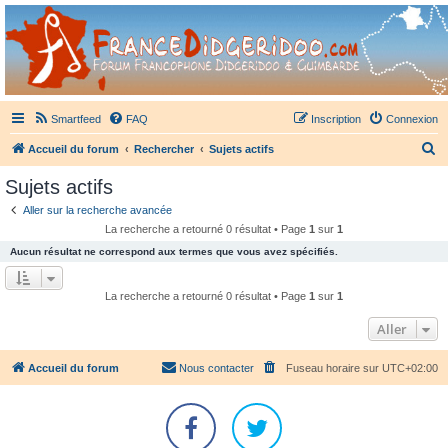
France Didgeridoo
Didgeridoo et Guimbarde sur France Didgeridoo - retrouvez la communauté.
Smartfeed
FAQ
Inscription
Connexion
R
Accueil du forum
Rechercher
Sujets actifs
e
Sujets actifs
c
Aller sur la recherche avancée
h
La recherche a retourné 0 résultat • Page
1
sur
1
e
Aucun résultat ne correspond aux termes que vous avez spécifiés.
r
c
La recherche a retourné 0 résultat • Page
1
sur
1
h
Aller
e
r
Accueil du forum
Nous contacter
Fuseau horaire sur
UTC+02:00