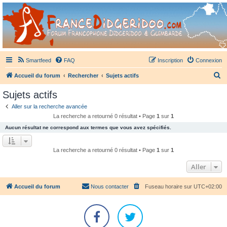
France Didgeridoo
Didgeridoo et Guimbarde sur France Didgeridoo - retrouvez la communauté.
Smartfeed
FAQ
Inscription
Connexion
R
Accueil du forum
Rechercher
Sujets actifs
e
Sujets actifs
c
Aller sur la recherche avancée
h
La recherche a retourné 0 résultat • Page
1
sur
1
e
Aucun résultat ne correspond aux termes que vous avez spécifiés.
r
c
La recherche a retourné 0 résultat • Page
1
sur
1
h
Aller
e
r
Accueil du forum
Nous contacter
Fuseau horaire sur
UTC+02:00