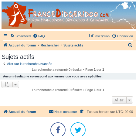
France Didgeridoo
Didgeridoo et Guimbarde sur France Didgeridoo - retrouvez la communauté.
Smartfeed
FAQ
Inscription
Connexion
R
Accueil du forum
Rechercher
Sujets actifs
e
Sujets actifs
c
Aller sur la recherche avancée
h
La recherche a retourné 0 résultat • Page
1
sur
1
e
Aucun résultat ne correspond aux termes que vous avez spécifiés.
r
c
La recherche a retourné 0 résultat • Page
1
sur
1
h
Aller
e
r
Accueil du forum
Nous contacter
Fuseau horaire sur
UTC+02:00