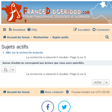
France Didgeridoo
Didgeridoo et Guimbarde sur France Didgeridoo - retrouvez la communauté.
Smartfeed
FAQ
Inscription
Connexion
R
Accueil du forum
Rechercher
Sujets actifs
e
Sujets actifs
c
Aller sur la recherche avancée
h
La recherche a retourné 0 résultat • Page
1
sur
1
e
Aucun résultat ne correspond aux termes que vous avez spécifiés.
r
c
La recherche a retourné 0 résultat • Page
1
sur
1
h
Aller
e
r
Accueil du forum
Nous contacter
Fuseau horaire sur
UTC+02:00