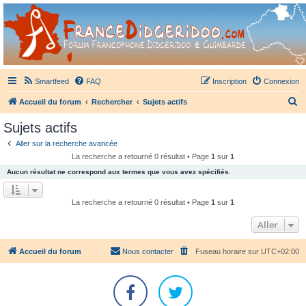
France Didgeridoo
Didgeridoo et Guimbarde sur France Didgeridoo - retrouvez la communauté.
Smartfeed
FAQ
Inscription
Connexion
R
Accueil du forum
Rechercher
Sujets actifs
e
Sujets actifs
c
Aller sur la recherche avancée
h
La recherche a retourné 0 résultat • Page
1
sur
1
e
Aucun résultat ne correspond aux termes que vous avez spécifiés.
r
c
La recherche a retourné 0 résultat • Page
1
sur
1
h
Aller
e
r
Accueil du forum
Nous contacter
Fuseau horaire sur
UTC+02:00