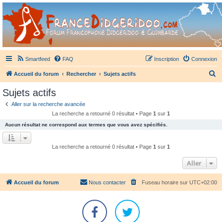
France Didgeridoo
Didgeridoo et Guimbarde sur France Didgeridoo - retrouvez la communauté.
Smartfeed
FAQ
Inscription
Connexion
R
Accueil du forum
Rechercher
Sujets actifs
e
Sujets actifs
c
Aller sur la recherche avancée
h
La recherche a retourné 0 résultat • Page
1
sur
1
e
Aucun résultat ne correspond aux termes que vous avez spécifiés.
r
c
La recherche a retourné 0 résultat • Page
1
sur
1
h
Aller
e
r
Accueil du forum
Nous contacter
Fuseau horaire sur
UTC+02:00