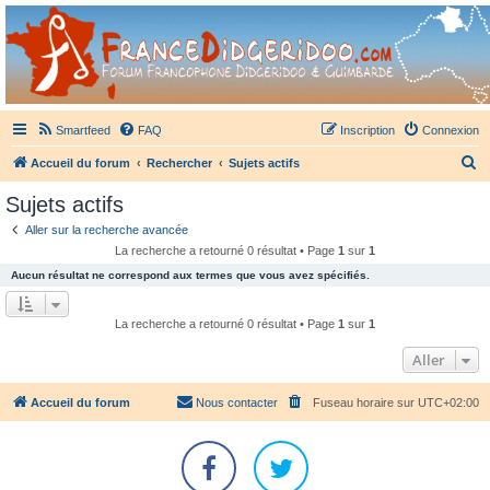
France Didgeridoo
Didgeridoo et Guimbarde sur France Didgeridoo - retrouvez la communauté.
Smartfeed
FAQ
Inscription
Connexion
R
Accueil du forum
Rechercher
Sujets actifs
e
Sujets actifs
c
Aller sur la recherche avancée
h
La recherche a retourné 0 résultat • Page
1
sur
1
e
Aucun résultat ne correspond aux termes que vous avez spécifiés.
r
c
La recherche a retourné 0 résultat • Page
1
sur
1
h
Aller
e
r
Accueil du forum
Nous contacter
Fuseau horaire sur
UTC+02:00