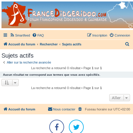
France Didgeridoo
Didgeridoo et Guimbarde sur France Didgeridoo - retrouvez la communauté.
Smartfeed
FAQ
Inscription
Connexion
R
Accueil du forum
Rechercher
Sujets actifs
e
Sujets actifs
c
Aller sur la recherche avancée
h
La recherche a retourné 0 résultat • Page
1
sur
1
e
Aucun résultat ne correspond aux termes que vous avez spécifiés.
r
c
La recherche a retourné 0 résultat • Page
1
sur
1
h
Aller
e
r
Accueil du forum
Nous contacter
Fuseau horaire sur
UTC+02:00