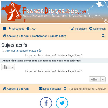
France Didgeridoo
Didgeridoo et Guimbarde sur France Didgeridoo - retrouvez la communauté.
Smartfeed
FAQ
Inscription
Connexion
R
Accueil du forum
Rechercher
Sujets actifs
e
Sujets actifs
c
Aller sur la recherche avancée
h
La recherche a retourné 0 résultat • Page
1
sur
1
e
Aucun résultat ne correspond aux termes que vous avez spécifiés.
r
c
La recherche a retourné 0 résultat • Page
1
sur
1
h
Aller
e
r
Accueil du forum
Nous contacter
Fuseau horaire sur
UTC+02:00