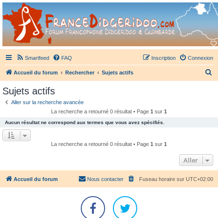
France Didgeridoo
Didgeridoo et Guimbarde sur France Didgeridoo - retrouvez la communauté.
Smartfeed
FAQ
Inscription
Connexion
R
Accueil du forum
Rechercher
Sujets actifs
e
Sujets actifs
c
Aller sur la recherche avancée
h
La recherche a retourné 0 résultat • Page
1
sur
1
e
Aucun résultat ne correspond aux termes que vous avez spécifiés.
r
c
La recherche a retourné 0 résultat • Page
1
sur
1
h
Aller
e
r
Accueil du forum
Nous contacter
Fuseau horaire sur
UTC+02:00