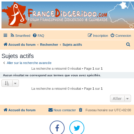
France Didgeridoo
Didgeridoo et Guimbarde sur France Didgeridoo - retrouvez la communauté.
Smartfeed
FAQ
Inscription
Connexion
R
Accueil du forum
Rechercher
Sujets actifs
e
Sujets actifs
c
Aller sur la recherche avancée
h
La recherche a retourné 0 résultat • Page
1
sur
1
e
Aucun résultat ne correspond aux termes que vous avez spécifiés.
r
c
La recherche a retourné 0 résultat • Page
1
sur
1
h
Aller
e
r
Accueil du forum
Nous contacter
Fuseau horaire sur
UTC+02:00