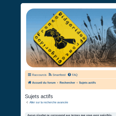
France Didgeridoo
Didgeridoo et Guimbarde sur France Didgeridoo - retrouvez la commun
Raccourcis
Smartfeed
FAQ
Accueil du forum
Rechercher
Sujets actifs
Sujets actifs
Aller sur la recherche avancée
Aucun résultat ne correspond aux termes que vous avez spécifiés.