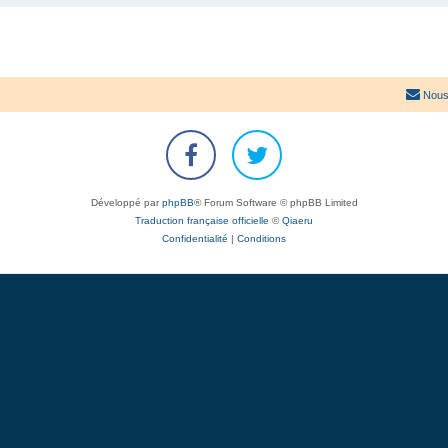
Nous
Développé par
phpBB
® Forum Software © phpBB Limited
Traduction française officielle
©
Qiaeru
Confidentialité
|
Conditions