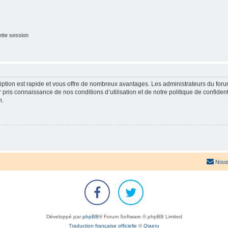
tte session
cription est rapide et vous offre de nombreux avantages. Les administrateurs du fo
ir pris connaissance de nos conditions d’utilisation et de notre politique de confide
n.
Nous
Développé par
phpBB
® Forum Software © phpBB Limited
Traduction française officielle
©
Qiaeru