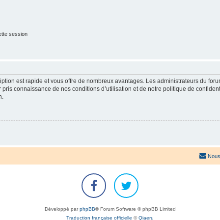
tte session
cription est rapide et vous offre de nombreux avantages. Les administrateurs du fo
ir pris connaissance de nos conditions d’utilisation et de notre politique de confide
n.
Nous
Développé par
phpBB
® Forum Software © phpBB Limited
Traduction française officielle
©
Qiaeru