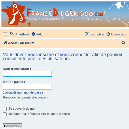
France Didgeridoo
Didgeridoo et Guimbarde sur France Didgeridoo - retrouvez la communauté.
Smartfeed
FAQ
Inscription
Connexion
R
Accueil du forum
e
Vous devez vous inscrire et vous connecter afin de pouvoir
c
consulter le profil des utilisateurs.
h
Nom d’utilisateur :
e
r
Mot de passe :
c
h
J’ai oublié mon mot de passe
Renvoyer le courriel d’activation
e
r
Se souvenir de moi
Masquer ma présence lors de cette session