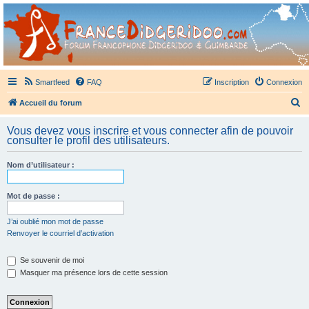
France Didgeridoo
Didgeridoo et Guimbarde sur France Didgeridoo - retrouvez la communauté.
Smartfeed
FAQ
Inscription
Connexion
R
Accueil du forum
e
Vous devez vous inscrire et vous connecter afin de pouvoir
c
consulter le profil des utilisateurs.
h
Nom d’utilisateur :
e
r
Mot de passe :
c
h
J’ai oublié mon mot de passe
Renvoyer le courriel d’activation
e
r
Se souvenir de moi
Masquer ma présence lors de cette session