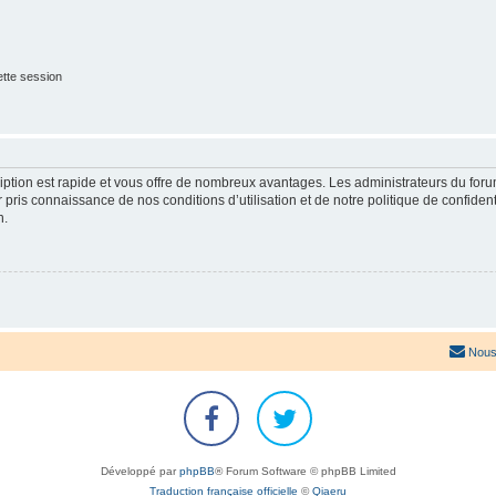
tte session
cription est rapide et vous offre de nombreux avantages. Les administrateurs du fo
ir pris connaissance de nos conditions d’utilisation et de notre politique de confide
n.
Nous
Développé par
phpBB
® Forum Software © phpBB Limited
Traduction française officielle
©
Qiaeru