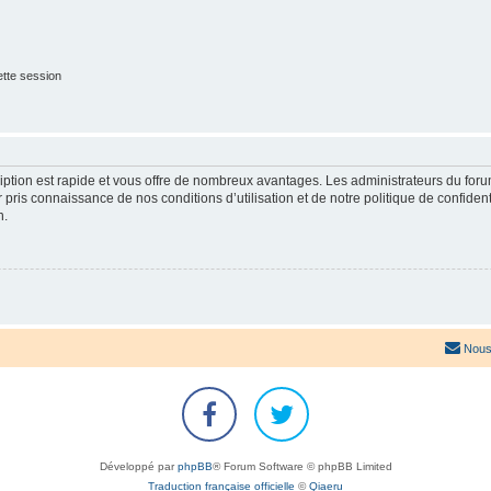
tte session
cription est rapide et vous offre de nombreux avantages. Les administrateurs du fo
ir pris connaissance de nos conditions d’utilisation et de notre politique de confide
n.
Nous
Développé par
phpBB
® Forum Software © phpBB Limited
Traduction française officielle
©
Qiaeru