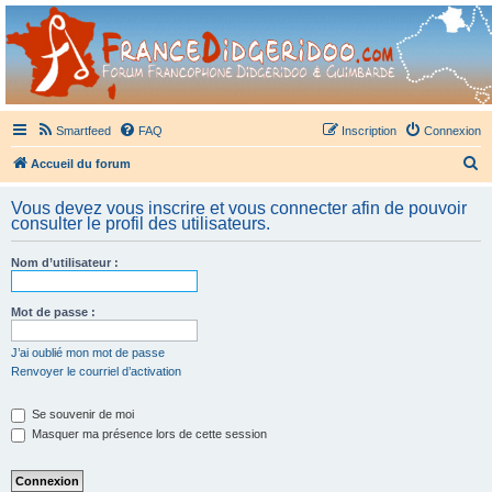
France Didgeridoo
Didgeridoo et Guimbarde sur France Didgeridoo - retrouvez la communauté.
Smartfeed
FAQ
Inscription
Connexion
R
Accueil du forum
e
Vous devez vous inscrire et vous connecter afin de pouvoir
c
consulter le profil des utilisateurs.
h
Nom d’utilisateur :
e
r
Mot de passe :
c
h
J’ai oublié mon mot de passe
Renvoyer le courriel d’activation
e
r
Se souvenir de moi
Masquer ma présence lors de cette session