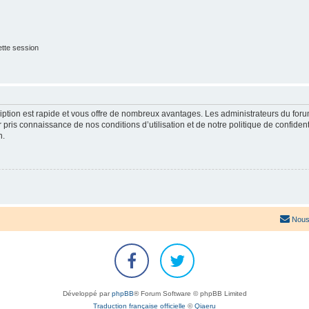
tte session
cription est rapide et vous offre de nombreux avantages. Les administrateurs du fo
ir pris connaissance de nos conditions d’utilisation et de notre politique de confide
n.
Nous
Développé par
phpBB
® Forum Software © phpBB Limited
Traduction française officielle
©
Qiaeru