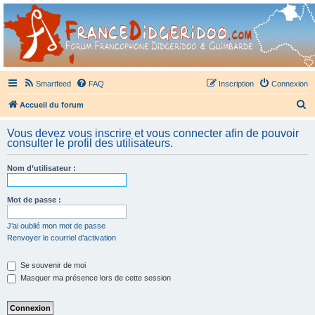
France Didgeridoo
Didgeridoo et Guimbarde sur France Didgeridoo - retrouvez la communauté.
Smartfeed
FAQ
Inscription
Connexion
R
Accueil du forum
e
Vous devez vous inscrire et vous connecter afin de pouvoir
c
consulter le profil des utilisateurs.
h
Nom d’utilisateur :
e
r
Mot de passe :
c
h
J’ai oublié mon mot de passe
Renvoyer le courriel d’activation
e
r
Se souvenir de moi
Masquer ma présence lors de cette session