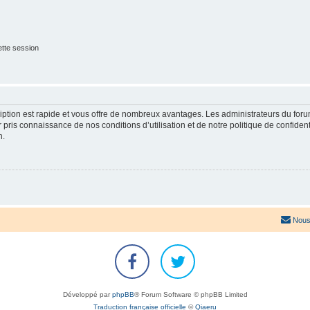
tte session
cription est rapide et vous offre de nombreux avantages. Les administrateurs du fo
ir pris connaissance de nos conditions d’utilisation et de notre politique de confide
n.
Nous
Développé par
phpBB
® Forum Software © phpBB Limited
Traduction française officielle
©
Qiaeru