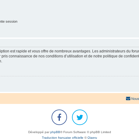
tte session
cription est rapide et vous offre de nombreux avantages. Les administrateurs du fo
ir pris connaissance de nos conditions d’utilisation et de notre politique de confide
n.
Nous
Développé par
phpBB
® Forum Software © phpBB Limited
Traduction française officielle
©
Qiaeru