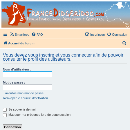
France Didgeridoo
Didgeridoo et Guimbarde sur France Didgeridoo - retrouvez la communauté.
Smartfeed
FAQ
Inscription
Connexion
R
Accueil du forum
e
Vous devez vous inscrire et vous connecter afin de pouvoir
c
consulter le profil des utilisateurs.
h
Nom d’utilisateur :
e
r
Mot de passe :
c
h
J’ai oublié mon mot de passe
Renvoyer le courriel d’activation
e
r
Se souvenir de moi
Masquer ma présence lors de cette session