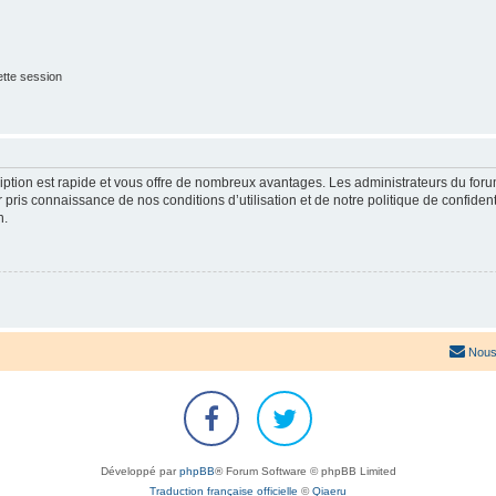
tte session
cription est rapide et vous offre de nombreux avantages. Les administrateurs du fo
ir pris connaissance de nos conditions d’utilisation et de notre politique de confide
n.
Nous
Développé par
phpBB
® Forum Software © phpBB Limited
Traduction française officielle
©
Qiaeru