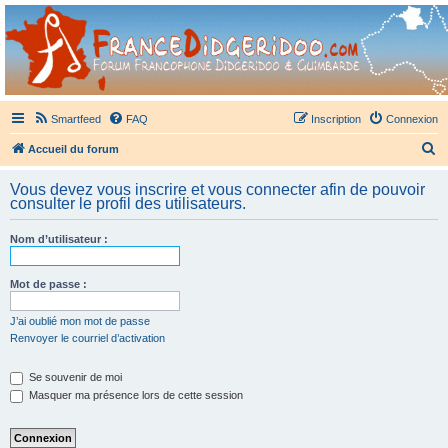
France Didgeridoo
Didgeridoo et Guimbarde sur France Didgeridoo - retrouvez la communauté.
Smartfeed
FAQ
Inscription
Connexion
R
Accueil du forum
e
Vous devez vous inscrire et vous connecter afin de pouvoir
c
consulter le profil des utilisateurs.
h
Nom d’utilisateur :
e
r
Mot de passe :
c
h
J’ai oublié mon mot de passe
Renvoyer le courriel d’activation
e
r
Se souvenir de moi
Masquer ma présence lors de cette session