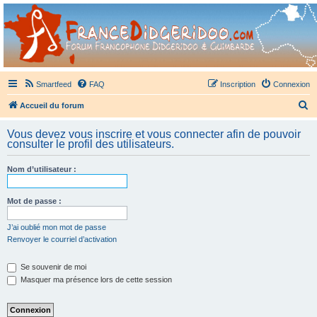
France Didgeridoo
Didgeridoo et Guimbarde sur France Didgeridoo - retrouvez la communauté.
Smartfeed
FAQ
Inscription
Connexion
R
Accueil du forum
e
Vous devez vous inscrire et vous connecter afin de pouvoir
c
consulter le profil des utilisateurs.
h
Nom d’utilisateur :
e
r
Mot de passe :
c
h
J’ai oublié mon mot de passe
Renvoyer le courriel d’activation
e
r
Se souvenir de moi
Masquer ma présence lors de cette session