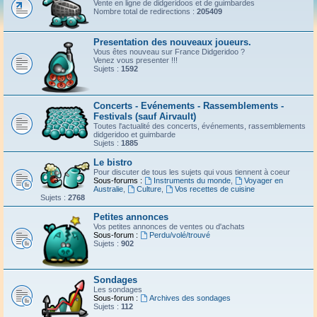
Vente en ligne de didgeridoos et de guimbardes
Nombre total de redirections :
205409
Presentation des nouveaux joueurs.
Vous êtes nouveau sur France Didgeridoo ?
Venez vous presenter !!!
Sujets :
1592
Concerts - Evénements - Rassemblements -
Festivals (sauf Airvault)
Toutes l'actualité des concerts, événements, rassemblements
didgeridoo et guimbarde
Sujets :
1885
Le bistro
Pour discuter de tous les sujets qui vous tiennent à coeur
Sous-forums :
Instruments du monde
,
Voyager en
Australie
,
Culture
,
Vos recettes de cuisine
Sujets :
2768
Petites annonces
Vos petites annonces de ventes ou d'achats
Sous-forum :
Perdu/volé/trouvé
Sujets :
902
Sondages
Les sondages
Sous-forum :
Archives des sondages
Sujets :
112