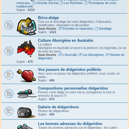
musicaux
,
Conseils d'achat
,
Les Rythmes
,
Techniques de sons
traditionnels
Sujets :
1015
Brico-didge
Tout sur le bricolage de votre didgeridoo. Fabrication,
modification, réparation et décoration.
Sous-forums :
Entretien et réparation
,
Sandidge
Sujets :
1422
Culture Aborigène en Australie
La culture
Aborigène en Australie à travers la peinture, les légendes, la vie
de tous les jours
Sous-forums :
L'Australie
,
Les Aborigènes
,
Histoire du
didgeridoo
Sujets :
475
Vos joueurs de didgeridoo préférés
Vous avez un joueur de didgeridoo préféré, vous voulez en
parler...
Sujets :
496
Compositions personnelles didgeridoo
Prenez votre didge et votre micro, enregistrez le tout et
envoyez le tout ici !!!
Sujets :
676
Galerie de didgeridoos
Photos de didgeridoos
Sujets :
450
Les bonnes adresses du didgeridoo
Toutes les bonnes adresses sur le didgeridoo : les cafés-