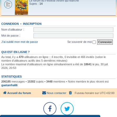
Le forum du Festival l'Arbre qui Marche
Sujets :
14
CONNEXION
•
INSCRIPTION
Nom d’utilisateur :
Mot de passe :
J’ai oublié mon mot de passe
Se souvenir de moi
QUI EST EN LIGNE ?
Au total, il y a
470
utilisateurs en ligne :: 4 inscrits, 0 invisible et 466 invités (selon le
nombre d’utilisateurs actifs des 5 dernières minutes)
Le nombre maximal d’utilisateurs en ligne simultanément a été de
18641
le jeu. 30 juil.
2026, 20:53
STATISTIQUES
206185
messages •
15302
sujets •
3448
membres • Notre membre le plus récent est
gaetanfra66
Accueil du forum
Nous contacter
Fuseau horaire sur
UTC+02:00