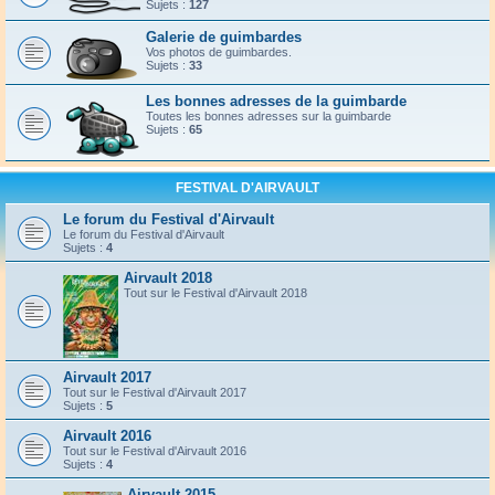
Sujets :
127
Galerie de guimbardes
Vos photos de guimbardes.
Sujets :
33
Les bonnes adresses de la guimbarde
Toutes les bonnes adresses sur la guimbarde
Sujets :
65
FESTIVAL D'AIRVAULT
Le forum du Festival d'Airvault
Le forum du Festival d'Airvault
Sujets :
4
Airvault 2018
Tout sur le Festival d'Airvault 2018
Airvault 2017
Tout sur le Festival d'Airvault 2017
Sujets :
5
Airvault 2016
Tout sur le Festival d'Airvault 2016
Sujets :
4
Airvault 2015