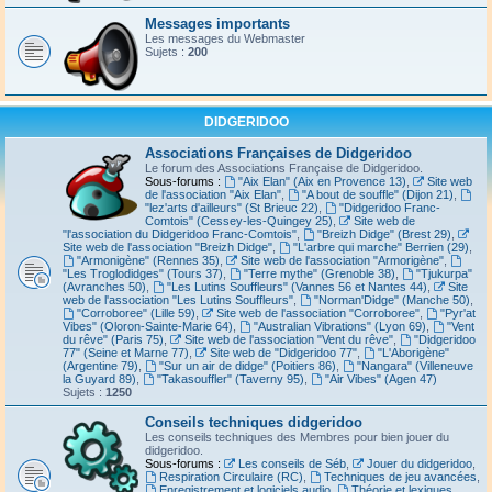
Messages importants
Les messages du Webmaster
Sujets :
200
DIDGERIDOO
Associations Françaises de Didgeridoo
Le forum des Associations Française de Didgeridoo.
Sous-forums :
"Aix Elan" (Aix en Provence 13)
,
Site web
de l'association "Aix Elan"
,
"A bout de souffle" (Dijon 21)
,
"lez'arts d'ailleurs" (St Brieuc 22)
,
"Didgeridoo Franc-
Comtois" (Cessey-les-Quingey 25)
,
Site web de
"l'association du Didgeridoo Franc-Comtois"
,
"Breizh Didge" (Brest 29)
,
Site web de l'association "Breizh Didge"
,
"L'arbre qui marche" Berrien (29)
,
"Armonigène" (Rennes 35)
,
Site web de l'association "Armorigène"
,
"Les Troglodidges" (Tours 37)
,
"Terre mythe" (Grenoble 38)
,
"Tjukurpa"
(Avranches 50)
,
"Les Lutins Souffleurs" (Vannes 56 et Nantes 44)
,
Site
web de l'association "Les Lutins Souffleurs"
,
"Norman'Didge" (Manche 50)
,
"Corroboree" (Lille 59)
,
Site web de l'association "Corroboree"
,
"Pyr'at
Vibes" (Oloron-Sainte-Marie 64)
,
"Australian Vibrations" (Lyon 69)
,
"Vent
du rêve" (Paris 75)
,
Site web de l'association "Vent du rêve"
,
"Didgeridoo
77" (Seine et Marne 77)
,
Site web de "Didgeridoo 77"
,
"L'Aborigène"
(Argentine 79)
,
"Sur un air de didge" (Poitiers 86)
,
"Nangara" (Villeneuve
la Guyard 89)
,
"Takasouffler" (Taverny 95)
,
"Air Vibes" (Agen 47)
Sujets :
1250
Conseils techniques didgeridoo
Les conseils techniques des Membres pour bien jouer du
didgeridoo.
Sous-forums :
Les conseils de Séb
,
Jouer du didgeridoo
,
Respiration Circulaire (RC)
,
Techniques de jeu avancées
,
Enregistrement et logiciels audio
,
Théorie et lexiques