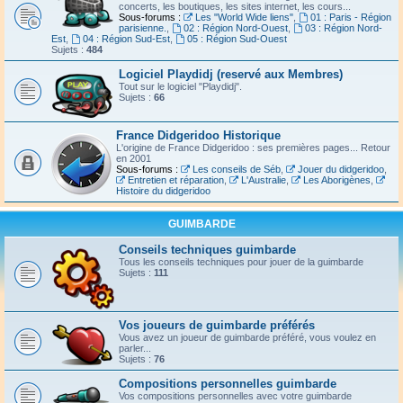
concerts, les boutiques, les sites internet, les cours...
Sous-forums :
Les "World Wide liens"
,
01 : Paris - Région
parisienne.
,
02 : Région Nord-Ouest
,
03 : Région Nord-
Est
,
04 : Région Sud-Est
,
05 : Région Sud-Ouest
Sujets :
484
Logiciel Playdidj (reservé aux Membres)
Tout sur le logiciel "Playdidj".
Sujets :
66
France Didgeridoo Historique
L'origine de France Didgeridoo : ses premières pages... Retour
en 2001
Sous-forums :
Les conseils de Séb
,
Jouer du didgeridoo
,
Entretien et réparation
,
L'Australie
,
Les Aborigènes
,
Histoire du didgeridoo
GUIMBARDE
Conseils techniques guimbarde
Tous les conseils techniques pour jouer de la guimbarde
Sujets :
111
Vos joueurs de guimbarde préférés
Vous avez un joueur de guimbarde préféré, vous voulez en
parler...
Sujets :
76
Compositions personnelles guimbarde
Vos compositions personnelles avec votre guimbarde