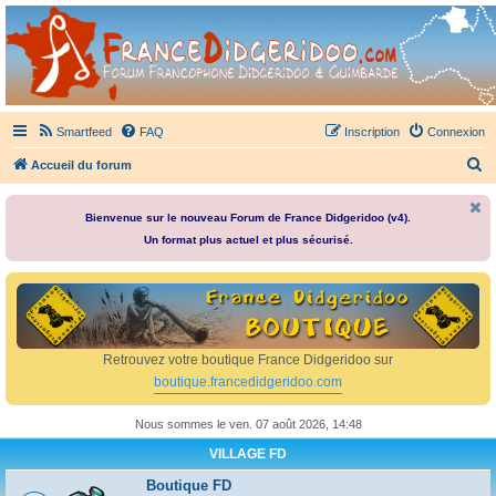
France Didgeridoo
Didgeridoo et Guimbarde sur France Didgeridoo - retrouvez la communauté.
Smartfeed
FAQ
Inscription
Connexion
R
Accueil du forum
e
c
Bienvenue sur le nouveau Forum de France Didgeridoo (v4).
Un format plus actuel et plus sécurisé.
h
e
r
c
h
Retrouvez votre boutique France Didgeridoo sur
e
boutique.francedidgeridoo.com
r
Nous sommes le ven. 07 août 2026, 14:48
VILLAGE FD
Boutique FD