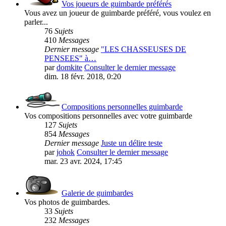
Vos joueurs de guimbarde préférés
Vous avez un joueur de guimbarde préféré, vous voulez en
parler...
76
Sujets
410
Messages
Dernier message
"LES CHASSEUSES DE
PENSEES" à…
par
domkite
Consulter le dernier message
dim. 18 févr. 2018, 0:20
Compositions personnelles guimbarde
Vos compositions personnelles avec votre guimbarde
127
Sujets
854
Messages
Dernier message
Juste un délire teste
par
johok
Consulter le dernier message
mar. 23 avr. 2024, 17:45
Galerie de guimbardes
Vos photos de guimbardes.
33
Sujets
232
Messages