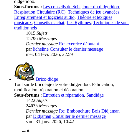
didgeridoo.
Sous-forums :
Les conseils de Séb
,
Jouer du didgeridoo
,
Respiration Circulaire (RC)
,
Techniques de jeu avancées
,
Enregistrement et logiciels audio
,
Théorie et lexiques
musicaux
,
Conseils d'achat
,
Les Rythmes
,
Techniques de sons
traditionnels
1015
Sujets
15796
Messages
Dernier message
Re: exercice débutant
par
licheline
Consulter le dernier message
mer. 04 févr. 2026, 22:59
Brico-didge
Tout sur le bricolage de votre didgeridoo. Fabrication,
modification, réparation et décoration.
Sous-forums :
Entretien et réparation
,
Sandidge
1422
Sujets
24635
Messages
Dernier message
Re: Embouchure Bois Didjaman
par
Didjaman
Consulter le dernier message
sam. 31 janv. 2026, 10:42