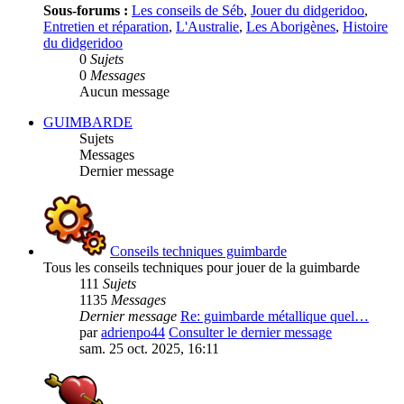
Sous-forums :
Les conseils de Séb
,
Jouer du didgeridoo
,
Entretien et réparation
,
L'Australie
,
Les Aborigènes
,
Histoire
du didgeridoo
0
Sujets
0
Messages
Aucun message
GUIMBARDE
Sujets
Messages
Dernier message
Conseils techniques guimbarde
Tous les conseils techniques pour jouer de la guimbarde
111
Sujets
1135
Messages
Dernier message
Re: guimbarde métallique quel…
par
adrienpo44
Consulter le dernier message
sam. 25 oct. 2025, 16:11