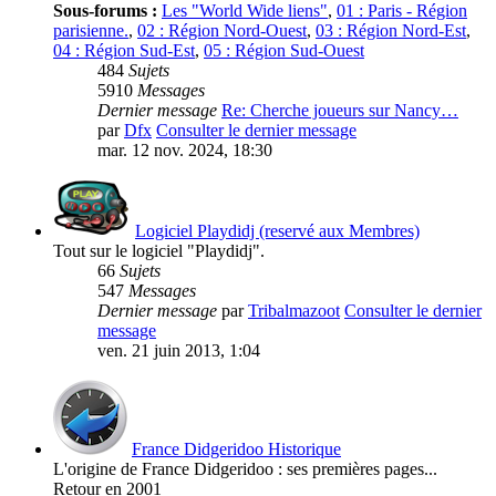
Sous-forums :
Les "World Wide liens"
,
01 : Paris - Région
parisienne.
,
02 : Région Nord-Ouest
,
03 : Région Nord-Est
,
04 : Région Sud-Est
,
05 : Région Sud-Ouest
484
Sujets
5910
Messages
Dernier message
Re: Cherche joueurs sur Nancy…
par
Dfx
Consulter le dernier message
mar. 12 nov. 2024, 18:30
Logiciel Playdidj (reservé aux Membres)
Tout sur le logiciel "Playdidj".
66
Sujets
547
Messages
Dernier message
par
Tribalmazoot
Consulter le dernier
message
ven. 21 juin 2013, 1:04
France Didgeridoo Historique
L'origine de France Didgeridoo : ses premières pages...
Retour en 2001