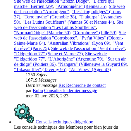
Site web de l'association "Breizh Didge"
,
"L'arbre qui
marche" Berrien (29)
,
"Armonigène" (Rennes 35)
,
Site web
de l'association "Armorigène"
,
"Les Troglodidges" (Tours
37)
,
"Terre mythe" (Grenoble 38)
,
"Tjukurpa" (Avranches
50)
,
"Les Lutins Souffleurs" (Vannes 56 et Nantes 44)
,
Site
web de l'association "Les Lutins Souffleurs"
,
"Norman'Didge" (Manche 50)
,
"Corroboree" (Lille 59)
,
Site
web de l'association "Corroboree"
,
"Pyr'at Vibes" (Oloron-
Sainte-Marie 64)
,
"Australian Vibrations" (Lyon 69)
,
"Vent
du rêve" (Paris 75)
,
Site web de l'association "Vent du rêve"
,
"Didgeridoo 77" (Seine et Marne 77)
,
Site web de
"Didgeridoo 77"
,
"L'Aborigène" (Argentine 79)
,
"Sur un air
de didge" (Poitiers 86)
,
"Nangara" (Villeneuve la Guyard 89)
,
"Takasouffler" (Taverny 95)
,
"Air Vibes" (Agen 47)
1250
Sujets
16719
Messages
Dernier message
Re: Recherche de contact
par
Bubu
Consulter le dernier message
mer. 02 avr. 2025, 2:23
Conseils techniques didgeridoo
Les conseils techniques des Membres pour bien jouer du