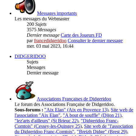
Messages importants
Les messages du Webmaster
200
Sujets
3575
Messages
Dernier message
Carte des Joueurs FD
par
francedidgeridoo
Consulter le dernier message
mer. 03 mai 2023, 16:44
DIDGERIDOO
Sujets
Messages
Dernier message
Associations Françaises de Didgeridoo
Le forum des Associations Française de Didgeridoo.
Sous-forums :
"Aix Elan" (Aix en Provence 13)
,
Site web de
l'association "Aix Elan"
,
"A bout de souffle" (Dijon 21)
,
"lez'arts d'ailleurs" (St Brieuc 22)
,
"Didgeridoo Franc-
Comtois" (Cessey-les-Quingey 25)
,
Site web de "l'association
du Didgeridoo Franc-Comtois"
,
"Breizh Didge" (Brest 29)
,