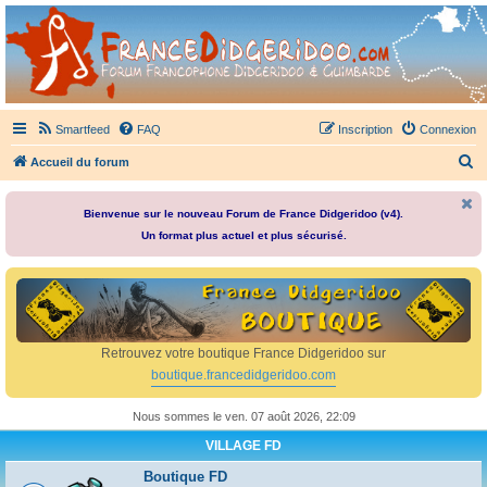
France Didgeridoo
Didgeridoo et Guimbarde sur France Didgeridoo - retrouvez la communauté.
Smartfeed
FAQ
Inscription
Connexion
R
Accueil du forum
e
c
Bienvenue sur le nouveau Forum de France Didgeridoo (v4).
Un format plus actuel et plus sécurisé.
h
e
r
c
h
Retrouvez votre boutique France Didgeridoo sur
e
boutique.francedidgeridoo.com
r
Nous sommes le ven. 07 août 2026, 22:09
VILLAGE FD
Boutique FD