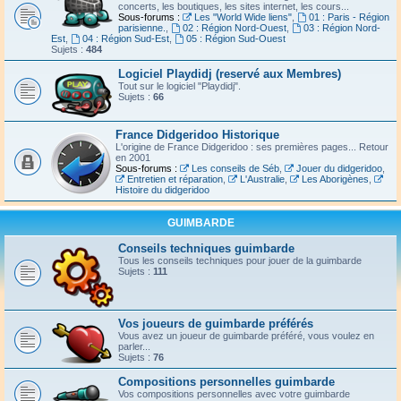
concerts, les boutiques, les sites internet, les cours...
Sous-forums :
Les "World Wide liens"
,
01 : Paris - Région
parisienne.
,
02 : Région Nord-Ouest
,
03 : Région Nord-
Est
,
04 : Région Sud-Est
,
05 : Région Sud-Ouest
Sujets :
484
Logiciel Playdidj (reservé aux Membres)
Tout sur le logiciel "Playdidj".
Sujets :
66
France Didgeridoo Historique
L'origine de France Didgeridoo : ses premières pages... Retour
en 2001
Sous-forums :
Les conseils de Séb
,
Jouer du didgeridoo
,
Entretien et réparation
,
L'Australie
,
Les Aborigènes
,
Histoire du didgeridoo
GUIMBARDE
Conseils techniques guimbarde
Tous les conseils techniques pour jouer de la guimbarde
Sujets :
111
Vos joueurs de guimbarde préférés
Vous avez un joueur de guimbarde préféré, vous voulez en
parler...
Sujets :
76
Compositions personnelles guimbarde
Vos compositions personnelles avec votre guimbarde