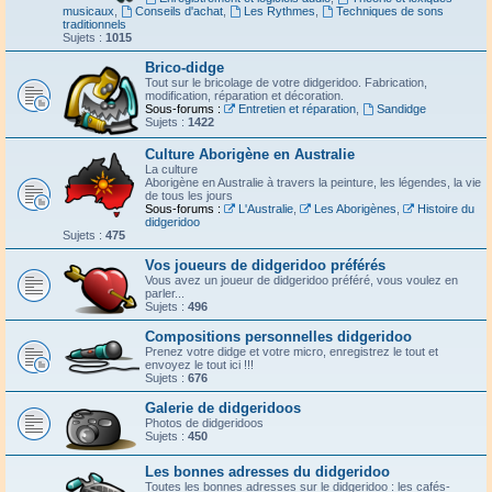
musicaux
,
Conseils d'achat
,
Les Rythmes
,
Techniques de sons
traditionnels
Sujets :
1015
Brico-didge
Tout sur le bricolage de votre didgeridoo. Fabrication,
modification, réparation et décoration.
Sous-forums :
Entretien et réparation
,
Sandidge
Sujets :
1422
Culture Aborigène en Australie
La culture
Aborigène en Australie à travers la peinture, les légendes, la vie
de tous les jours
Sous-forums :
L'Australie
,
Les Aborigènes
,
Histoire du
didgeridoo
Sujets :
475
Vos joueurs de didgeridoo préférés
Vous avez un joueur de didgeridoo préféré, vous voulez en
parler...
Sujets :
496
Compositions personnelles didgeridoo
Prenez votre didge et votre micro, enregistrez le tout et
envoyez le tout ici !!!
Sujets :
676
Galerie de didgeridoos
Photos de didgeridoos
Sujets :
450
Les bonnes adresses du didgeridoo
Toutes les bonnes adresses sur le didgeridoo : les cafés-