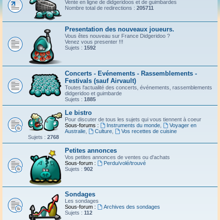
Vente en ligne de didgeridoos et de guimbardes
Nombre total de redirections :
205711
Presentation des nouveaux joueurs.
Vous êtes nouveau sur France Didgeridoo ?
Venez vous presenter !!!
Sujets :
1592
Concerts - Evénements - Rassemblements -
Festivals (sauf Airvault)
Toutes l'actualité des concerts, événements, rassemblements
didgeridoo et guimbarde
Sujets :
1885
Le bistro
Pour discuter de tous les sujets qui vous tiennent à coeur
Sous-forums :
Instruments du monde
,
Voyager en
Australie
,
Culture
,
Vos recettes de cuisine
Sujets :
2768
Petites annonces
Vos petites annonces de ventes ou d'achats
Sous-forum :
Perdu/volé/trouvé
Sujets :
902
Sondages
Les sondages
Sous-forum :
Archives des sondages
Sujets :
112