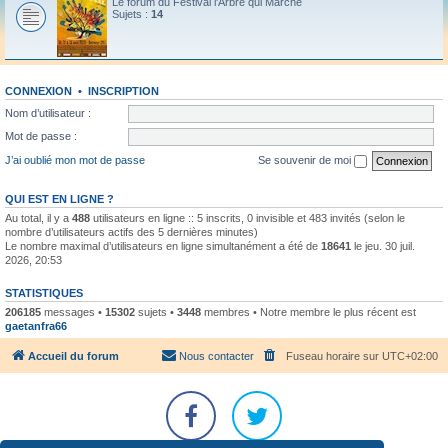
Le forum du Festival l'Arbre qui Marche
Sujets :
14
CONNEXION
•
INSCRIPTION
Nom d’utilisateur :
Mot de passe :
J’ai oublié mon mot de passe
Se souvenir de moi
QUI EST EN LIGNE ?
Au total, il y a
488
utilisateurs en ligne :: 5 inscrits, 0 invisible et 483 invités (selon le
nombre d’utilisateurs actifs des 5 dernières minutes)
Le nombre maximal d’utilisateurs en ligne simultanément a été de
18641
le jeu. 30 juil.
2026, 20:53
STATISTIQUES
206185
messages •
15302
sujets •
3448
membres • Notre membre le plus récent est
gaetanfra66
Accueil du forum
Nous contacter
Fuseau horaire sur
UTC+02:00