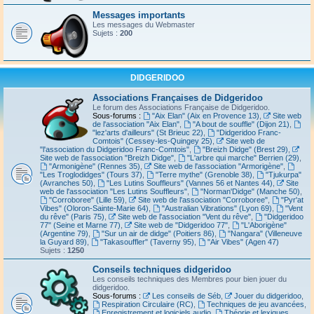
Messages importants
Les messages du Webmaster
Sujets :
200
DIDGERIDOO
Associations Françaises de Didgeridoo
Le forum des Associations Française de Didgeridoo.
Sous-forums :
"Aix Elan" (Aix en Provence 13)
,
Site web
de l'association "Aix Elan"
,
"A bout de souffle" (Dijon 21)
,
"lez'arts d'ailleurs" (St Brieuc 22)
,
"Didgeridoo Franc-
Comtois" (Cessey-les-Quingey 25)
,
Site web de
"l'association du Didgeridoo Franc-Comtois"
,
"Breizh Didge" (Brest 29)
,
Site web de l'association "Breizh Didge"
,
"L'arbre qui marche" Berrien (29)
,
"Armonigène" (Rennes 35)
,
Site web de l'association "Armorigène"
,
"Les Troglodidges" (Tours 37)
,
"Terre mythe" (Grenoble 38)
,
"Tjukurpa"
(Avranches 50)
,
"Les Lutins Souffleurs" (Vannes 56 et Nantes 44)
,
Site
web de l'association "Les Lutins Souffleurs"
,
"Norman'Didge" (Manche 50)
,
"Corroboree" (Lille 59)
,
Site web de l'association "Corroboree"
,
"Pyr'at
Vibes" (Oloron-Sainte-Marie 64)
,
"Australian Vibrations" (Lyon 69)
,
"Vent
du rêve" (Paris 75)
,
Site web de l'association "Vent du rêve"
,
"Didgeridoo
77" (Seine et Marne 77)
,
Site web de "Didgeridoo 77"
,
"L'Aborigène"
(Argentine 79)
,
"Sur un air de didge" (Poitiers 86)
,
"Nangara" (Villeneuve
la Guyard 89)
,
"Takasouffler" (Taverny 95)
,
"Air Vibes" (Agen 47)
Sujets :
1250
Conseils techniques didgeridoo
Les conseils techniques des Membres pour bien jouer du
didgeridoo.
Sous-forums :
Les conseils de Séb
,
Jouer du didgeridoo
,
Respiration Circulaire (RC)
,
Techniques de jeu avancées
,
Enregistrement et logiciels audio
,
Théorie et lexiques