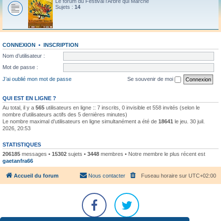
Le forum du Festival l'Arbre qui Marche
Sujets :
14
CONNEXION
•
INSCRIPTION
Nom d’utilisateur :
Mot de passe :
J’ai oublié mon mot de passe
Se souvenir de moi
QUI EST EN LIGNE ?
Au total, il y a
565
utilisateurs en ligne :: 7 inscrits, 0 invisible et 558 invités (selon le
nombre d’utilisateurs actifs des 5 dernières minutes)
Le nombre maximal d’utilisateurs en ligne simultanément a été de
18641
le jeu. 30 juil.
2026, 20:53
STATISTIQUES
206185
messages •
15302
sujets •
3448
membres • Notre membre le plus récent est
gaetanfra66
Accueil du forum
Nous contacter
Fuseau horaire sur
UTC+02:00