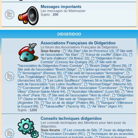
Messages importants
Les messages du Webmaster
Sujets :
200
DIDGERIDOO
Associations Françaises de Didgeridoo
Le forum des Associations Française de Didgeridoo.
Sous-forums :
"Aix Elan" (Aix en Provence 13)
,
Site web
de l'association "Aix Elan"
,
"A bout de souffle" (Dijon 21)
,
"lez'arts d'ailleurs" (St Brieuc 22)
,
"Didgeridoo Franc-
Comtois" (Cessey-les-Quingey 25)
,
Site web de
"l'association du Didgeridoo Franc-Comtois"
,
"Breizh Didge" (Brest 29)
,
Site web de l'association "Breizh Didge"
,
"L'arbre qui marche" Berrien (29)
,
"Armonigène" (Rennes 35)
,
Site web de l'association "Armorigène"
,
"Les Troglodidges" (Tours 37)
,
"Terre mythe" (Grenoble 38)
,
"Tjukurpa"
(Avranches 50)
,
"Les Lutins Souffleurs" (Vannes 56 et Nantes 44)
,
Site
web de l'association "Les Lutins Souffleurs"
,
"Norman'Didge" (Manche 50)
,
"Corroboree" (Lille 59)
,
Site web de l'association "Corroboree"
,
"Pyr'at
Vibes" (Oloron-Sainte-Marie 64)
,
"Australian Vibrations" (Lyon 69)
,
"Vent
du rêve" (Paris 75)
,
Site web de l'association "Vent du rêve"
,
"Didgeridoo
77" (Seine et Marne 77)
,
Site web de "Didgeridoo 77"
,
"L'Aborigène"
(Argentine 79)
,
"Sur un air de didge" (Poitiers 86)
,
"Nangara" (Villeneuve
la Guyard 89)
,
"Takasouffler" (Taverny 95)
,
"Air Vibes" (Agen 47)
Sujets :
1250
Conseils techniques didgeridoo
Les conseils techniques des Membres pour bien jouer du
didgeridoo.
Sous-forums :
Les conseils de Séb
,
Jouer du didgeridoo
,
Respiration Circulaire (RC)
,
Techniques de jeu avancées
,
Enregistrement et logiciels audio
,
Théorie et lexiques