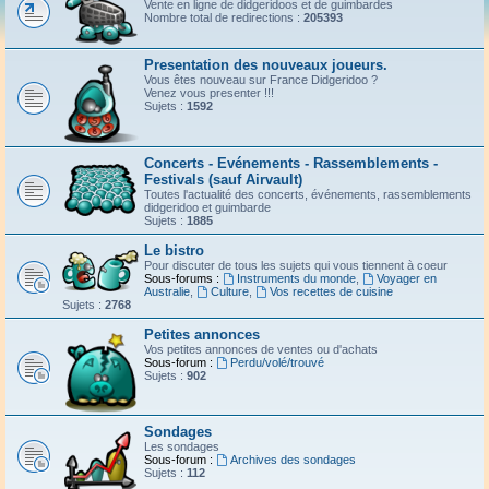
Vente en ligne de didgeridoos et de guimbardes
Nombre total de redirections :
205393
Presentation des nouveaux joueurs.
Vous êtes nouveau sur France Didgeridoo ?
Venez vous presenter !!!
Sujets :
1592
Concerts - Evénements - Rassemblements -
Festivals (sauf Airvault)
Toutes l'actualité des concerts, événements, rassemblements
didgeridoo et guimbarde
Sujets :
1885
Le bistro
Pour discuter de tous les sujets qui vous tiennent à coeur
Sous-forums :
Instruments du monde
,
Voyager en
Australie
,
Culture
,
Vos recettes de cuisine
Sujets :
2768
Petites annonces
Vos petites annonces de ventes ou d'achats
Sous-forum :
Perdu/volé/trouvé
Sujets :
902
Sondages
Les sondages
Sous-forum :
Archives des sondages
Sujets :
112