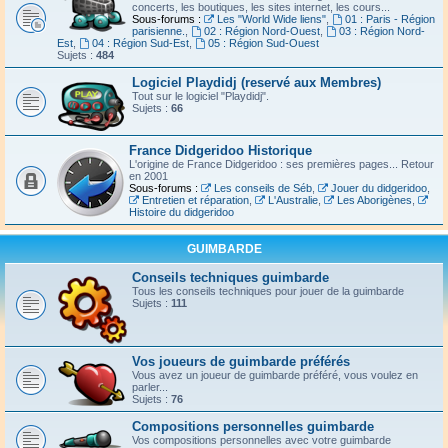
concerts, les boutiques, les sites internet, les cours...
Sous-forums :
Les "World Wide liens"
,
01 : Paris - Région
parisienne.
,
02 : Région Nord-Ouest
,
03 : Région Nord-
Est
,
04 : Région Sud-Est
,
05 : Région Sud-Ouest
Sujets :
484
Logiciel Playdidj (reservé aux Membres)
Tout sur le logiciel "Playdidj".
Sujets :
66
France Didgeridoo Historique
L'origine de France Didgeridoo : ses premières pages... Retour
en 2001
Sous-forums :
Les conseils de Séb
,
Jouer du didgeridoo
,
Entretien et réparation
,
L'Australie
,
Les Aborigènes
,
Histoire du didgeridoo
GUIMBARDE
Conseils techniques guimbarde
Tous les conseils techniques pour jouer de la guimbarde
Sujets :
111
Vos joueurs de guimbarde préférés
Vous avez un joueur de guimbarde préféré, vous voulez en
parler...
Sujets :
76
Compositions personnelles guimbarde
Vos compositions personnelles avec votre guimbarde