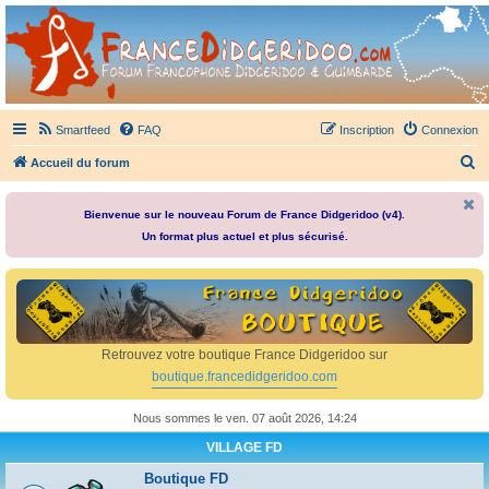
France Didgeridoo
Didgeridoo et Guimbarde sur France Didgeridoo - retrouvez la communauté.
Smartfeed
FAQ
Inscription
Connexion
R
Accueil du forum
e
c
Bienvenue sur le nouveau Forum de France Didgeridoo (v4).
Un format plus actuel et plus sécurisé.
h
e
r
c
h
Retrouvez votre boutique France Didgeridoo sur
e
boutique.francedidgeridoo.com
r
Nous sommes le ven. 07 août 2026, 14:24
VILLAGE FD
Boutique FD