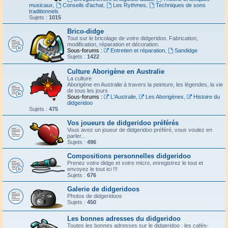
musicaux
,
Conseils d'achat
,
Les Rythmes
,
Techniques de sons
traditionnels
Sujets :
1015
Brico-didge
Tout sur le bricolage de votre didgeridoo. Fabrication,
modification, réparation et décoration.
Sous-forums :
Entretien et réparation
,
Sandidge
Sujets :
1422
Culture Aborigène en Australie
La culture
Aborigène en Australie à travers la peinture, les légendes, la vie
de tous les jours
Sous-forums :
L'Australie
,
Les Aborigènes
,
Histoire du
didgeridoo
Sujets :
475
Vos joueurs de didgeridoo préférés
Vous avez un joueur de didgeridoo préféré, vous voulez en
parler...
Sujets :
496
Compositions personnelles didgeridoo
Prenez votre didge et votre micro, enregistrez le tout et
envoyez le tout ici !!!
Sujets :
676
Galerie de didgeridoos
Photos de didgeridoos
Sujets :
450
Les bonnes adresses du didgeridoo
Toutes les bonnes adresses sur le didgeridoo : les cafés-