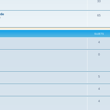
33
rde
65
e
SUJETS
4
0
5
4
4