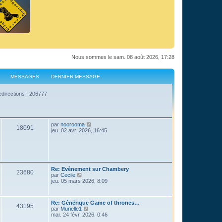
Nous sommes le sam. 08 août 2026, 17:28
MESSAGES
DERNIER MESSAGE
edirections : 206777
C
par
noorooma
18091
o
jeu. 02 avr. 2026, 16:45
n
s
u
l
t
e
Re: Evènement sur Chambery
r
23680
C
par
Cecile
l
o
jeu. 05 mars 2026, 8:09
e
n
d
s
e
u
r
Re: Générique Game of thrones…
l
43195
n
C
par
Murielle1
t
i
o
mar. 24 févr. 2026, 0:46
e
e
n