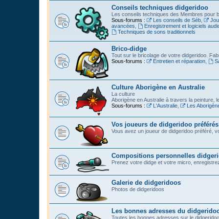
Conseils techniques didgeridoo
Les conseils techniques des Membres pour bi
Sous-forums :
Les conseils de Séb
,
Jou
avancées
,
Enregistrement et logiciels audi
Techniques de sons traditionnels
Brico-didge
Tout sur le bricolage de votre didgeridoo. Fabr
Sous-forums :
Entretien et réparation
,
S
Culture Aborigène en Australie
La culture
Aborigène en Australie à travers la peinture, l
Sous-forums :
L'Australie
,
Les Aborigèn
Vos joueurs de didgeridoo préférés
Vous avez un joueur de didgeridoo préféré, vo
Compositions personnelles didger
Prenez votre didge et votre micro, enregistrez l
Galerie de didgeridoos
Photos de didgeridoos
Les bonnes adresses du didgerido
Toutes les bonnes adresses sur le didgeridoo :