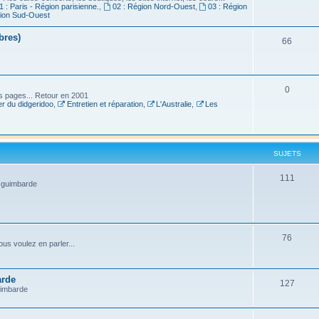
1 : Paris - Région parisienne.
,
02 : Région Nord-Ouest
,
03 : Région
gion Sud-Ouest
bres)
66
0
es pages... Retour en 2001
r du didgeridoo
,
Entretien et réparation
,
L'Australie
,
Les
SUJETS
111
a guimbarde
76
us voulez en parler...
arde
127
uimbarde