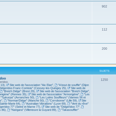
902
112
200
SUJETS
idoo
1250
eridoo.
 13)
,
Site web de l'association "Aix Elan"
,
"A bout de souffle" (Dijon
Didgeridoo Franc-Comtois" (Cessey-les-Quingey 25)
,
Site web de
"Breizh Didge" (Brest 29)
,
Site web de l'association "Breizh Didge"
,
nigène" (Rennes 35)
,
Site web de l'association "Armorigène"
,
"Les
"Tjukurpa" (Avranches 50)
,
"Les Lutins Souffleurs" (Vannes 56 et
s"
,
"Norman'Didge" (Manche 50)
,
"Corroboree" (Lille 59)
,
Site
Sainte-Marie 64)
,
"Australian Vibrations" (Lyon 69)
,
"Vent du rêve"
dgeridoo 77" (Seine et Marne 77)
,
Site web de "Didgeridoo 77"
,
s 86)
,
"Nangara" (Villeneuve la Guyard 89)
,
"Takasouffler"