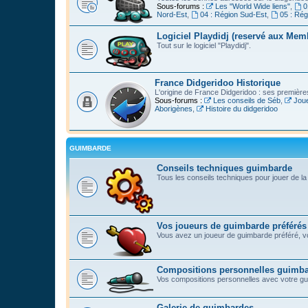
Sous-forums :
Les "World Wide liens"
,
0
Nord-Est
,
04 : Région Sud-Est
,
05 : Ré
Logiciel Playdidj (reservé aux Mem
Tout sur le logiciel "Playdidj".
France Didgeridoo Historique
L'origine de France Didgeridoo : ses premièr
Sous-forums :
Les conseils de Séb
,
Joue
Aborigènes
,
Histoire du didgeridoo
GUIMBARDE
Conseils techniques guimbarde
Tous les conseils techniques pour jouer de l
Vos joueurs de guimbarde préférés
Vous avez un joueur de guimbarde préféré, vo
Compositions personnelles guimb
Vos compositions personnelles avec votre g
Galerie de guimbardes