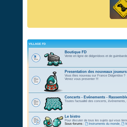
VILLAGE FD
Boutique FD
Vente en ligne de didgeridoos et de guimbard
Presentation des nouveaux joueurs
Vous êtes nouveau sur France Didgeridoo ?
Venez vous presenter !!!
Concerts - Evénements - Rassemblem
Toutes l'actualité des concerts, événements
Le bistro
Pour discuter de tous les sujets qui vous tie
Sous-forums :
Instruments du monde
,
V