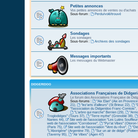
Petites annonces
Vos petites annonces de ventes ou d'achats
Sous-forum :
Perdu/volé/trouvé
Sondages
Les sondages
Sous-forum :
Archives des sondages
Messages importants
Les messages du Webmaster
DIDGERIDOO
Associations Françaises de Didger
Le forum des Associations Française de Didg
Sous-forums :
"Aix Elan" (Aix en Provence
21)
,
"lez'arts d'ailleurs" (St Brieuc 22)
,
"
"l'association du Didgeridoo Franc-Comtois"
,
"L'arbre qui marche" Berrien (29)
,
"Armo
Troglodidges" (Tours 37)
,
"Terre mythe" (Grenoble 38)
,
Nantes 44)
,
Site web de l'association "Les Lutins Souffleur
web de l'association "Corroboree"
,
"Pyr'at Vibes" (Oloron-
(Paris 75)
,
Site web de l'association "Vent du rêve"
,
"Di
"L'Aborigène" (Argentine 79)
,
"Sur un air de didge" (Poitier
(Taverny 95)
,
"Air Vibes" (Agen 47)