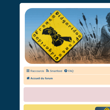
France Didgeridoo
Didgeridoo et Guimbarde sur France Didgeridoo - retrouvez la commun
Raccourcis
Smartfeed
FAQ
Accueil du forum