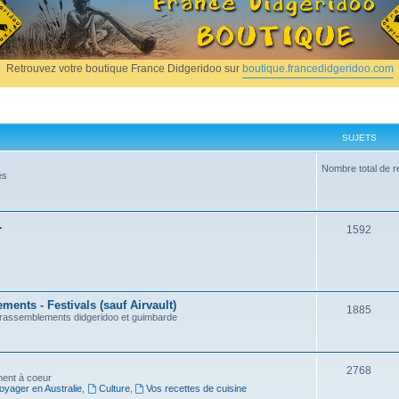
Retrouvez votre boutique France Didgeridoo sur
boutique.francedidgeridoo.com
SUJETS
Nombre total de r
es
.
1592
ents - Festivals (sauf Airvault)
1885
, rassemblements didgeridoo et guimbarde
2768
nnent à coeur
oyager en Australie
,
Culture
,
Vos recettes de cuisine