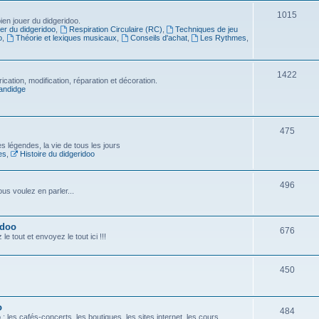
1015
en jouer du didgeridoo.
er du didgeridoo
,
Respiration Circulaire (RC)
,
Techniques de jeu
o
,
Théorie et lexiques musicaux
,
Conseils d'achat
,
Les Rythmes
,
1422
ication, modification, réparation et décoration.
andidge
475
es légendes, la vie de tous les jours
es
,
Histoire du didgeridoo
496
us voulez en parler...
idoo
676
e tout et envoyez le tout ici !!!
450
o
484
 les cafés-concerts, les boutiques, les sites internet, les cours...