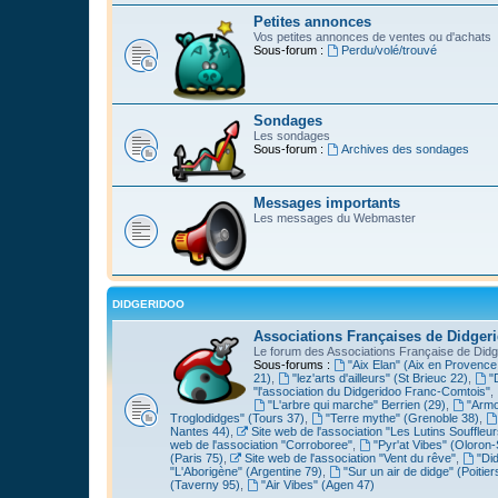
Petites annonces
Vos petites annonces de ventes ou d'achats
Sous-forum :
Perdu/volé/trouvé
Sondages
Les sondages
Sous-forum :
Archives des sondages
Messages importants
Les messages du Webmaster
DIDGERIDOO
Associations Françaises de Didger
Le forum des Associations Française de Didg
Sous-forums :
"Aix Elan" (Aix en Provence
21)
,
"lez'arts d'ailleurs" (St Brieuc 22)
,
"
"l'association du Didgeridoo Franc-Comtois"
,
"L'arbre qui marche" Berrien (29)
,
"Armo
Troglodidges" (Tours 37)
,
"Terre mythe" (Grenoble 38)
,
Nantes 44)
,
Site web de l'association "Les Lutins Souffleur
web de l'association "Corroboree"
,
"Pyr'at Vibes" (Oloron-
(Paris 75)
,
Site web de l'association "Vent du rêve"
,
"Di
"L'Aborigène" (Argentine 79)
,
"Sur un air de didge" (Poitier
(Taverny 95)
,
"Air Vibes" (Agen 47)