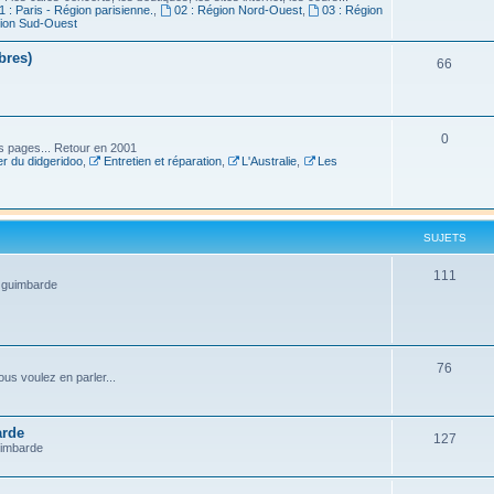
1 : Paris - Région parisienne.
,
02 : Région Nord-Ouest
,
03 : Région
gion Sud-Ouest
bres)
66
0
es pages... Retour en 2001
r du didgeridoo
,
Entretien et réparation
,
L'Australie
,
Les
SUJETS
111
a guimbarde
76
us voulez en parler...
arde
127
uimbarde