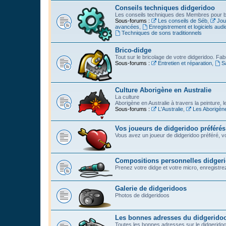
Conseils techniques didgeridoo
Les conseils techniques des Membres pour bi
Sous-forums :
Les conseils de Séb
,
Jou
avancées
,
Enregistrement et logiciels audi
Techniques de sons traditionnels
Brico-didge
Tout sur le bricolage de votre didgeridoo. Fabr
Sous-forums :
Entretien et réparation
,
S
Culture Aborigène en Australie
La culture
Aborigène en Australie à travers la peinture, l
Sous-forums :
L'Australie
,
Les Aborigèn
Vos joueurs de didgeridoo préférés
Vous avez un joueur de didgeridoo préféré, vo
Compositions personnelles didger
Prenez votre didge et votre micro, enregistrez l
Galerie de didgeridoos
Photos de didgeridoos
Les bonnes adresses du didgerido
Toutes les bonnes adresses sur le didgeridoo :