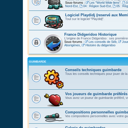
Sous-forums :
Les "World Wide liens"
,
0
Nord-Est
,
04 : Région Sud-Est
,
05 : Ré
Logiciel Playdidj (reservé aux Mem
Tout sur le logiciel "Playdidj".
France Didgeridoo Historique
L'origine de France Didgeridoo : ses premièr
Sous-forums :
Les conseils de Séb
,
Joue
Aborigènes
,
Histoire du didgeridoo
GUIMBARDE
Conseils techniques guimbarde
Tous les conseils techniques pour jouer de l
Vos joueurs de guimbarde préférés
Vous avez un joueur de guimbarde préféré, vo
Compositions personnelles guimb
Vos compositions personnelles avec votre g
Galerie de guimbardes