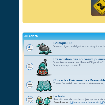
VILLAGE FD
Boutique FD
Vente en ligne de didgeridoos et de guimbard
Presentation des nouveaux joueurs
Vous êtes nouveau sur France Didgeridoo ?
Venez vous presenter !!!
Concerts - Evénements - Rassemblem
Toutes l'actualité des concerts, événements
Le bistro
Pour discuter de tous les sujets qui vous tie
Sous-forums :
Instruments du monde
,
V