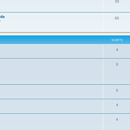
33
rde
65
e
SUJETS
4
0
5
4
4