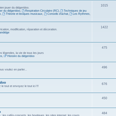
1015
en jouer du didgeridoo.
er du didgeridoo
,
Respiration Circulaire (RC)
,
Techniques de jeu
o
,
Théorie et lexiques musicaux
,
Conseils d'achat
,
Les Rythmes
,
1422
ication, modification, réparation et décoration.
andidge
475
es légendes, la vie de tous les jours
es
,
Histoire du didgeridoo
496
us voulez en parler...
idoo
676
e tout et envoyez le tout ici !!!
450
o
484
 les cafés-concerts, les boutiques, les sites internet, les cours...