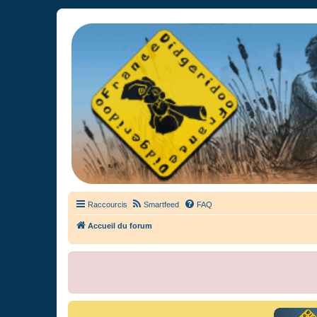
France Didgeridoo
Didgeridoo et Guimbarde sur France Didgeridoo - retrouvez la commun
Raccourcis
Smartfeed
FAQ
Accueil du forum