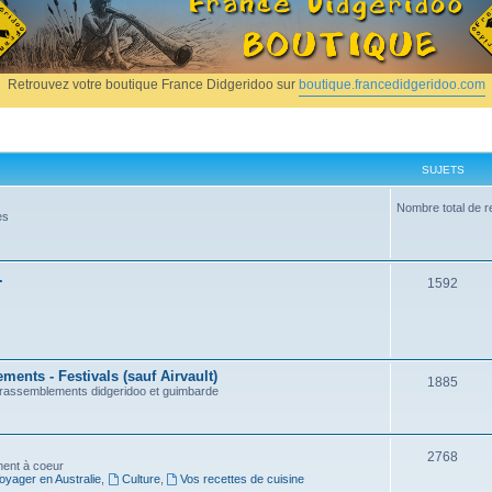
Retrouvez votre boutique France Didgeridoo sur
boutique.francedidgeridoo.com
SUJETS
Nombre total de r
es
.
1592
ents - Festivals (sauf Airvault)
1885
, rassemblements didgeridoo et guimbarde
2768
nnent à coeur
oyager en Australie
,
Culture
,
Vos recettes de cuisine