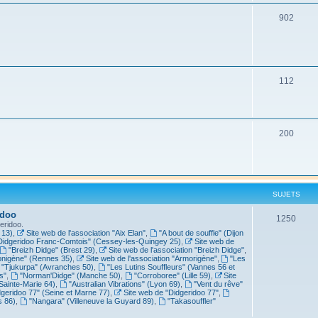
902
112
200
SUJETS
idoo
1250
eridoo.
 13)
,
Site web de l'association "Aix Elan"
,
"A bout de souffle" (Dijon
Didgeridoo Franc-Comtois" (Cessey-les-Quingey 25)
,
Site web de
"Breizh Didge" (Brest 29)
,
Site web de l'association "Breizh Didge"
,
nigène" (Rennes 35)
,
Site web de l'association "Armorigène"
,
"Les
"Tjukurpa" (Avranches 50)
,
"Les Lutins Souffleurs" (Vannes 56 et
s"
,
"Norman'Didge" (Manche 50)
,
"Corroboree" (Lille 59)
,
Site
Sainte-Marie 64)
,
"Australian Vibrations" (Lyon 69)
,
"Vent du rêve"
dgeridoo 77" (Seine et Marne 77)
,
Site web de "Didgeridoo 77"
,
s 86)
,
"Nangara" (Villeneuve la Guyard 89)
,
"Takasouffler"