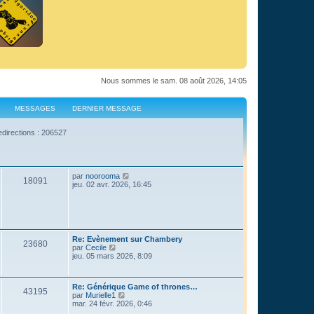
Nous sommes le sam. 08 août 2026, 14:05
MESSAGES
DERNIER MESSAGE
edirections : 206527
C
par
noorooma
18091
o
jeu. 02 avr. 2026, 16:45
n
s
u
l
t
e
Re: Evènement sur Chambery
r
23680
C
par
Cecile
l
o
jeu. 05 mars 2026, 8:09
e
n
d
s
e
u
r
Re: Générique Game of thrones…
l
43195
n
C
par
Murielle1
t
i
o
mar. 24 févr. 2026, 0:46
e
e
n