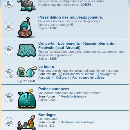
Vente en ligne de didgeridoos et de guimbardes
Nombre total de redirections :
204586
Presentation des nouveaux joueurs.
Vous êtes nouveau sur France Didgeridoo ?
Venez vous presenter !!!
Sujets :
1592
Concerts - Evénements - Rassemblements -
Festivals (sauf Airvault)
Toutes l'actualité des concerts, événements, rassemblements
didgeridoo et guimbarde
Sujets :
1885
Le bistro
Pour discuter de tous les sujets qui vous tiennent à coeur
Sous-forums :
Instruments du monde
,
Voyager en
Australie
,
Culture
,
Vos recettes de cuisine
Sujets :
2768
Petites annonces
Vos petites annonces de ventes ou d'achats
Sous-forum :
Perdu/volé/trouvé
Sujets :
902
Sondages
Les sondages
Sous-forum :
Archives des sondages
Sujets :
112