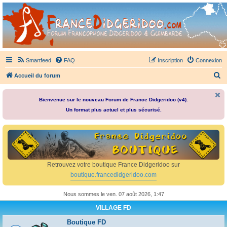
France Didgeridoo
Didgeridoo et Guimbarde sur France Didgeridoo - retrouvez la communauté.
Smartfeed
FAQ
Inscription
Connexion
R
Accueil du forum
e
c
Bienvenue sur le nouveau Forum de France Didgeridoo (v4).
Un format plus actuel et plus sécurisé.
h
e
r
c
h
Retrouvez votre boutique France Didgeridoo sur
e
boutique.francedidgeridoo.com
r
Nous sommes le ven. 07 août 2026, 1:47
VILLAGE FD
Boutique FD