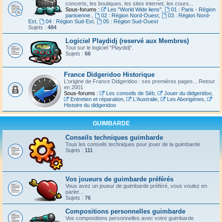
concerts, les boutiques, les sites internet, les cours...
Sous-forums :
Les "World Wide liens"
,
01 : Paris - Région
parisienne.
,
02 : Région Nord-Ouest
,
03 : Région Nord-
Est
,
04 : Région Sud-Est
,
05 : Région Sud-Ouest
Sujets :
484
Logiciel Playdidj (reservé aux Membres)
Tout sur le logiciel "Playdidj".
Sujets :
66
France Didgeridoo Historique
L'origine de France Didgeridoo : ses premières pages... Retour
en 2001
Sous-forums :
Les conseils de Séb
,
Jouer du didgeridoo
,
Entretien et réparation
,
L'Australie
,
Les Aborigènes
,
Histoire du didgeridoo
GUIMBARDE
Conseils techniques guimbarde
Tous les conseils techniques pour jouer de la guimbarde
Sujets :
111
Vos joueurs de guimbarde préférés
Vous avez un joueur de guimbarde préféré, vous voulez en
parler...
Sujets :
76
Compositions personnelles guimbarde
Vos compositions personnelles avec votre guimbarde