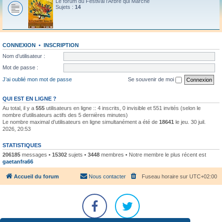
Le forum du Festival l'Arbre qui Marche
Sujets :
14
CONNEXION
•
INSCRIPTION
Nom d’utilisateur :
Mot de passe :
J’ai oublié mon mot de passe
Se souvenir de moi
QUI EST EN LIGNE ?
Au total, il y a
555
utilisateurs en ligne :: 4 inscrits, 0 invisible et 551 invités (selon le
nombre d’utilisateurs actifs des 5 dernières minutes)
Le nombre maximal d’utilisateurs en ligne simultanément a été de
18641
le jeu. 30 juil.
2026, 20:53
STATISTIQUES
206185
messages •
15302
sujets •
3448
membres • Notre membre le plus récent est
gaetanfra66
Accueil du forum
Nous contacter
Fuseau horaire sur
UTC+02:00