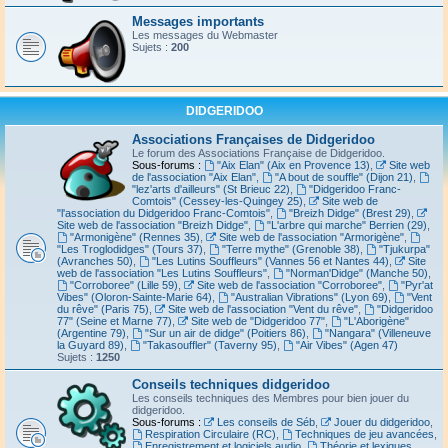
Messages importants
Les messages du Webmaster
Sujets :
200
DIDGERIDOO
Associations Françaises de Didgeridoo
Le forum des Associations Française de Didgeridoo.
Sous-forums :
"Aix Elan" (Aix en Provence 13)
,
Site web
de l'association "Aix Elan"
,
"A bout de souffle" (Dijon 21)
,
"lez'arts d'ailleurs" (St Brieuc 22)
,
"Didgeridoo Franc-
Comtois" (Cessey-les-Quingey 25)
,
Site web de
"l'association du Didgeridoo Franc-Comtois"
,
"Breizh Didge" (Brest 29)
,
Site web de l'association "Breizh Didge"
,
"L'arbre qui marche" Berrien (29)
,
"Armonigène" (Rennes 35)
,
Site web de l'association "Armorigène"
,
"Les Troglodidges" (Tours 37)
,
"Terre mythe" (Grenoble 38)
,
"Tjukurpa"
(Avranches 50)
,
"Les Lutins Souffleurs" (Vannes 56 et Nantes 44)
,
Site
web de l'association "Les Lutins Souffleurs"
,
"Norman'Didge" (Manche 50)
,
"Corroboree" (Lille 59)
,
Site web de l'association "Corroboree"
,
"Pyr'at
Vibes" (Oloron-Sainte-Marie 64)
,
"Australian Vibrations" (Lyon 69)
,
"Vent
du rêve" (Paris 75)
,
Site web de l'association "Vent du rêve"
,
"Didgeridoo
77" (Seine et Marne 77)
,
Site web de "Didgeridoo 77"
,
"L'Aborigène"
(Argentine 79)
,
"Sur un air de didge" (Poitiers 86)
,
"Nangara" (Villeneuve
la Guyard 89)
,
"Takasouffler" (Taverny 95)
,
"Air Vibes" (Agen 47)
Sujets :
1250
Conseils techniques didgeridoo
Les conseils techniques des Membres pour bien jouer du
didgeridoo.
Sous-forums :
Les conseils de Séb
,
Jouer du didgeridoo
,
Respiration Circulaire (RC)
,
Techniques de jeu avancées
,
Enregistrement et logiciels audio
,
Théorie et lexiques