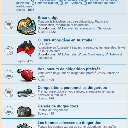
musicaux
,
Conseils d'achat
,
Les Rythmes
,
Techniques de sons
traditionnels
Sujets :
1015
Brico-didge
Tout sur le bricolage de votre didgeridoo. Fabrication,
modification, réparation et décoration.
Sous-forums :
Entretien et réparation
,
Sandidge
Sujets :
1422
Culture Aborigène en Australie
La culture
Aborigène en Australie à travers la peinture, les légendes, la vie
de tous les jours
Sous-forums :
L'Australie
,
Les Aborigènes
,
Histoire du
didgeridoo
Sujets :
475
Vos joueurs de didgeridoo préférés
Vous avez un joueur de didgeridoo préféré, vous voulez en
parler...
Sujets :
496
Compositions personnelles didgeridoo
Prenez votre didge et votre micro, enregistrez le tout et
envoyez le tout ici !!!
Sujets :
676
Galerie de didgeridoos
Photos de didgeridoos
Sujets :
450
Les bonnes adresses du didgeridoo
Toutes les bonnes adresses sur le didgeridoo : les cafés-