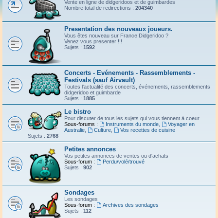
Vente en ligne de didgeridoos et de guimbardes
Nombre total de redirections :
204340
Presentation des nouveaux joueurs.
Vous êtes nouveau sur France Didgeridoo ?
Venez vous presenter !!!
Sujets :
1592
Concerts - Evénements - Rassemblements -
Festivals (sauf Airvault)
Toutes l'actualité des concerts, événements, rassemblements
didgeridoo et guimbarde
Sujets :
1885
Le bistro
Pour discuter de tous les sujets qui vous tiennent à coeur
Sous-forums :
Instruments du monde
,
Voyager en
Australie
,
Culture
,
Vos recettes de cuisine
Sujets :
2768
Petites annonces
Vos petites annonces de ventes ou d'achats
Sous-forum :
Perdu/volé/trouvé
Sujets :
902
Sondages
Les sondages
Sous-forum :
Archives des sondages
Sujets :
112