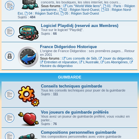
concerts, les boutiques, les sites internet, les cours...
Sous-forums :
Les "World Wide liens"
,
01 : Paris - Région
parisienne.
,
02 : Région Nord-Ouest
,
03 : Région Nord-
Est
,
04 : Région Sud-Est
,
05 : Région Sud-Ouest
Sujets :
484
Logiciel Playdidj (reservé aux Membres)
Tout sur le logiciel "Playdidj".
Sujets :
66
France Didgeridoo Historique
L'origine de France Didgeridoo : ses premières pages... Retour
en 2001
Sous-forums :
Les conseils de Séb
,
Jouer du didgeridoo
,
Entretien et réparation
,
L'Australie
,
Les Aborigènes
,
Histoire du didgeridoo
GUIMBARDE
Conseils techniques guimbarde
Tous les conseils techniques pour jouer de la guimbarde
Sujets :
111
Vos joueurs de guimbarde préférés
Vous avez un joueur de guimbarde préféré, vous voulez en
parler...
Sujets :
76
Compositions personnelles guimbarde
Vos compositions personnelles avec votre guimbarde