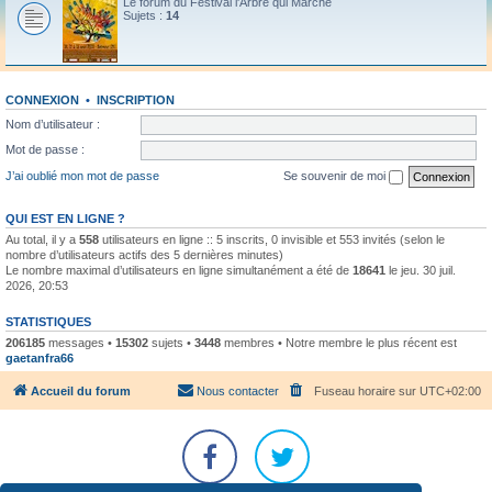
Le forum du Festival l'Arbre qui Marche
Sujets :
14
CONNEXION
•
INSCRIPTION
Nom d’utilisateur :
Mot de passe :
J’ai oublié mon mot de passe
Se souvenir de moi
QUI EST EN LIGNE ?
Au total, il y a
558
utilisateurs en ligne :: 5 inscrits, 0 invisible et 553 invités (selon le
nombre d’utilisateurs actifs des 5 dernières minutes)
Le nombre maximal d’utilisateurs en ligne simultanément a été de
18641
le jeu. 30 juil.
2026, 20:53
STATISTIQUES
206185
messages •
15302
sujets •
3448
membres • Notre membre le plus récent est
gaetanfra66
Accueil du forum
Nous contacter
Fuseau horaire sur
UTC+02:00