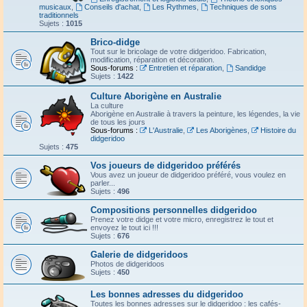
musicaux
,
Conseils d'achat
,
Les Rythmes
,
Techniques de sons
traditionnels
Sujets :
1015
Brico-didge
Tout sur le bricolage de votre didgeridoo. Fabrication,
modification, réparation et décoration.
Sous-forums :
Entretien et réparation
,
Sandidge
Sujets :
1422
Culture Aborigène en Australie
La culture
Aborigène en Australie à travers la peinture, les légendes, la vie
de tous les jours
Sous-forums :
L'Australie
,
Les Aborigènes
,
Histoire du
didgeridoo
Sujets :
475
Vos joueurs de didgeridoo préférés
Vous avez un joueur de didgeridoo préféré, vous voulez en
parler...
Sujets :
496
Compositions personnelles didgeridoo
Prenez votre didge et votre micro, enregistrez le tout et
envoyez le tout ici !!!
Sujets :
676
Galerie de didgeridoos
Photos de didgeridoos
Sujets :
450
Les bonnes adresses du didgeridoo
Toutes les bonnes adresses sur le didgeridoo : les cafés-