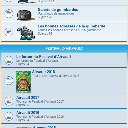
Sujets :
127
Galerie de guimbardes
Vos photos de guimbardes.
Sujets :
33
Les bonnes adresses de la guimbarde
Toutes les bonnes adresses sur la guimbarde
Sujets :
65
FESTIVAL D'AIRVAULT
Le forum du Festival d'Airvault
Le forum du Festival d'Airvault
Sujets :
4
Airvault 2018
Tout sur le Festival d'Airvault 2018
Airvault 2017
Tout sur le Festival d'Airvault 2017
Sujets :
5
Airvault 2016
Tout sur le Festival d'Airvault 2016
Sujets :
4
Airvault 2015