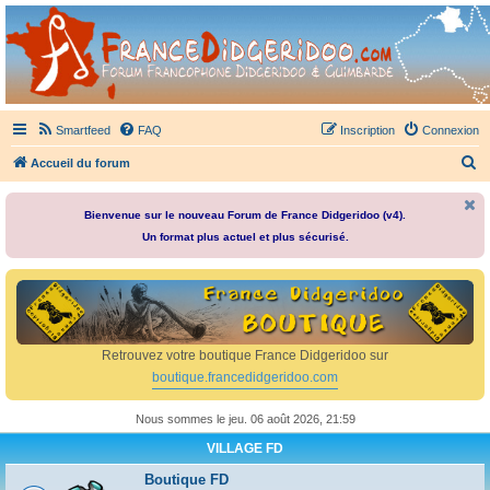
France Didgeridoo
Didgeridoo et Guimbarde sur France Didgeridoo - retrouvez la communauté.
Smartfeed
FAQ
Inscription
Connexion
R
Accueil du forum
e
c
Bienvenue sur le nouveau Forum de France Didgeridoo (v4).
Un format plus actuel et plus sécurisé.
h
e
r
c
h
Retrouvez votre boutique France Didgeridoo sur
e
boutique.francedidgeridoo.com
r
Nous sommes le jeu. 06 août 2026, 21:59
VILLAGE FD
Boutique FD