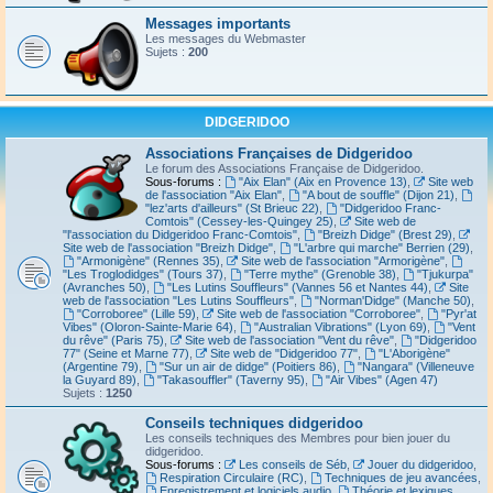
Messages importants
Les messages du Webmaster
Sujets :
200
DIDGERIDOO
Associations Françaises de Didgeridoo
Le forum des Associations Française de Didgeridoo.
Sous-forums :
"Aix Elan" (Aix en Provence 13)
,
Site web
de l'association "Aix Elan"
,
"A bout de souffle" (Dijon 21)
,
"lez'arts d'ailleurs" (St Brieuc 22)
,
"Didgeridoo Franc-
Comtois" (Cessey-les-Quingey 25)
,
Site web de
"l'association du Didgeridoo Franc-Comtois"
,
"Breizh Didge" (Brest 29)
,
Site web de l'association "Breizh Didge"
,
"L'arbre qui marche" Berrien (29)
,
"Armonigène" (Rennes 35)
,
Site web de l'association "Armorigène"
,
"Les Troglodidges" (Tours 37)
,
"Terre mythe" (Grenoble 38)
,
"Tjukurpa"
(Avranches 50)
,
"Les Lutins Souffleurs" (Vannes 56 et Nantes 44)
,
Site
web de l'association "Les Lutins Souffleurs"
,
"Norman'Didge" (Manche 50)
,
"Corroboree" (Lille 59)
,
Site web de l'association "Corroboree"
,
"Pyr'at
Vibes" (Oloron-Sainte-Marie 64)
,
"Australian Vibrations" (Lyon 69)
,
"Vent
du rêve" (Paris 75)
,
Site web de l'association "Vent du rêve"
,
"Didgeridoo
77" (Seine et Marne 77)
,
Site web de "Didgeridoo 77"
,
"L'Aborigène"
(Argentine 79)
,
"Sur un air de didge" (Poitiers 86)
,
"Nangara" (Villeneuve
la Guyard 89)
,
"Takasouffler" (Taverny 95)
,
"Air Vibes" (Agen 47)
Sujets :
1250
Conseils techniques didgeridoo
Les conseils techniques des Membres pour bien jouer du
didgeridoo.
Sous-forums :
Les conseils de Séb
,
Jouer du didgeridoo
,
Respiration Circulaire (RC)
,
Techniques de jeu avancées
,
Enregistrement et logiciels audio
,
Théorie et lexiques