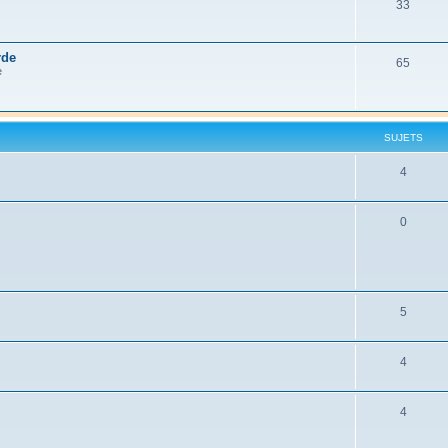
33
rde
65
e
SUJETS
4
0
5
4
4