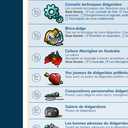
Conseils techniques didgeridoo
Les conseils techniques des Membres pour bi
Sous-forums :
Les conseils de Séb
,
Jou
avancées
,
Enregistrement et logiciels audi
Techniques de sons traditionnels
Brico-didge
Tout sur le bricolage de votre didgeridoo. Fabr
Sous-forums :
Entretien et réparation
,
S
Culture Aborigène en Australie
La culture
Aborigène en Australie à travers la peinture, l
Sous-forums :
L'Australie
,
Les Aborigèn
Vos joueurs de didgeridoo préférés
Vous avez un joueur de didgeridoo préféré, vo
Compositions personnelles didger
Prenez votre didge et votre micro, enregistrez l
Galerie de didgeridoos
Photos de didgeridoos
Les bonnes adresses du didgerido
Toutes les bonnes adresses sur le didgeridoo :