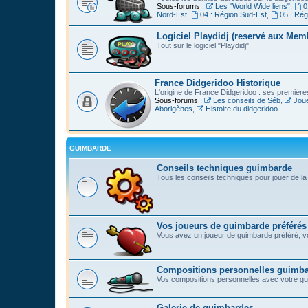
Sous-forums :
Les "World Wide liens"
,
0
Nord-Est
,
04 : Région Sud-Est
,
05 : Ré
Logiciel Playdidj (reservé aux Mem
Tout sur le logiciel "Playdidj".
France Didgeridoo Historique
L'origine de France Didgeridoo : ses premièr
Sous-forums :
Les conseils de Séb
,
Joue
Aborigènes
,
Histoire du didgeridoo
GUIMBARDE
Conseils techniques guimbarde
Tous les conseils techniques pour jouer de l
Vos joueurs de guimbarde préférés
Vous avez un joueur de guimbarde préféré, vo
Compositions personnelles guimb
Vos compositions personnelles avec votre g
Galerie de guimbardes