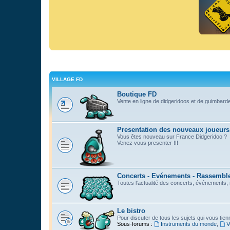
VILLAGE FD
Boutique FD
Vente en ligne de didgeridoos et de guimbard
Presentation des nouveaux joueurs
Vous êtes nouveau sur France Didgeridoo ?
Venez vous presenter !!!
Concerts - Evénements - Rassemblem
Toutes l'actualité des concerts, événements
Le bistro
Pour discuter de tous les sujets qui vous tie
Sous-forums :
Instruments du monde
,
V