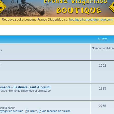
Retrouvez votre boutique France Didgeridoo sur
boutique.francedidgeridoo.com
SUJETS
Nombre total de r
es
.
1592
ents - Festivals (sauf Airvault)
1885
, rassemblements didgeridoo et guimbarde
2768
nnent à coeur
oyager en Australie
,
Culture
,
Vos recettes de cuisine