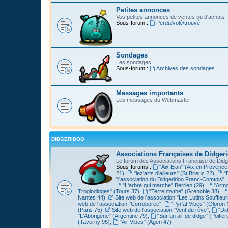
Petites annonces
Vos petites annonces de ventes ou d'achats
Sous-forum :
Perdu/volé/trouvé
Sondages
Les sondages
Sous-forum :
Archives des sondages
Messages importants
Les messages du Webmaster
DIDGERIDOO
Associations Françaises de Didger
Le forum des Associations Française de Didg
Sous-forums :
"Aix Elan" (Aix en Provence
21)
,
"lez'arts d'ailleurs" (St Brieuc 22)
,
"
"l'association du Didgeridoo Franc-Comtois"
,
"L'arbre qui marche" Berrien (29)
,
"Armo
Troglodidges" (Tours 37)
,
"Terre mythe" (Grenoble 38)
,
Nantes 44)
,
Site web de l'association "Les Lutins Souffleur
web de l'association "Corroboree"
,
"Pyr'at Vibes" (Oloron-
(Paris 75)
,
Site web de l'association "Vent du rêve"
,
"Di
"L'Aborigène" (Argentine 79)
,
"Sur un air de didge" (Poitier
(Taverny 95)
,
"Air Vibes" (Agen 47)