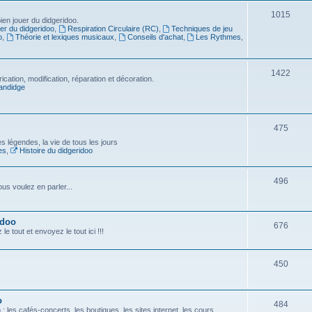
1015
en jouer du didgeridoo.
er du didgeridoo
,
Respiration Circulaire (RC)
,
Techniques de jeu
o
,
Théorie et lexiques musicaux
,
Conseils d'achat
,
Les Rythmes
,
1422
ication, modification, réparation et décoration.
andidge
475
es légendes, la vie de tous les jours
es
,
Histoire du didgeridoo
496
us voulez en parler...
idoo
676
e tout et envoyez le tout ici !!!
450
o
484
 les cafés-concerts, les boutiques, les sites internet, les cours...