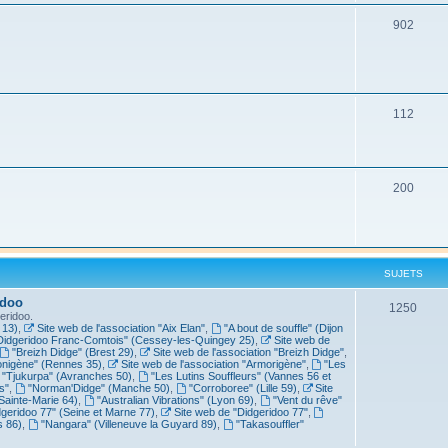
902
112
200
SUJETS
idoo
1250
eridoo.
 13)
,
Site web de l'association "Aix Elan"
,
"A bout de souffle" (Dijon
Didgeridoo Franc-Comtois" (Cessey-les-Quingey 25)
,
Site web de
"Breizh Didge" (Brest 29)
,
Site web de l'association "Breizh Didge"
,
nigène" (Rennes 35)
,
Site web de l'association "Armorigène"
,
"Les
"Tjukurpa" (Avranches 50)
,
"Les Lutins Souffleurs" (Vannes 56 et
s"
,
"Norman'Didge" (Manche 50)
,
"Corroboree" (Lille 59)
,
Site
Sainte-Marie 64)
,
"Australian Vibrations" (Lyon 69)
,
"Vent du rêve"
dgeridoo 77" (Seine et Marne 77)
,
Site web de "Didgeridoo 77"
,
s 86)
,
"Nangara" (Villeneuve la Guyard 89)
,
"Takasouffler"