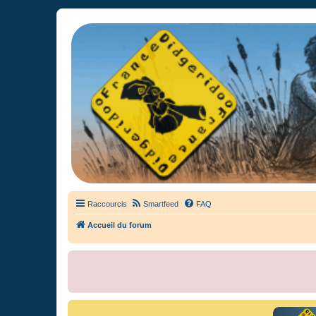
France Didgeridoo
Didgeridoo et Guimbarde sur France Didgeridoo - retrouvez la commun
Raccourcis
Smartfeed
FAQ
Accueil du forum