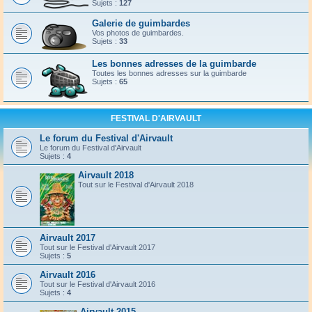
Sujets :
127
Galerie de guimbardes
Vos photos de guimbardes.
Sujets :
33
Les bonnes adresses de la guimbarde
Toutes les bonnes adresses sur la guimbarde
Sujets :
65
FESTIVAL D'AIRVAULT
Le forum du Festival d'Airvault
Le forum du Festival d'Airvault
Sujets :
4
Airvault 2018
Tout sur le Festival d'Airvault 2018
Airvault 2017
Tout sur le Festival d'Airvault 2017
Sujets :
5
Airvault 2016
Tout sur le Festival d'Airvault 2016
Sujets :
4
Airvault 2015