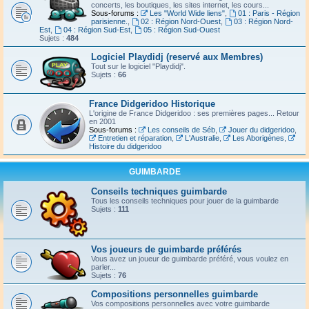
concerts, les boutiques, les sites internet, les cours...
Sous-forums :
Les "World Wide liens"
,
01 : Paris - Région
parisienne.
,
02 : Région Nord-Ouest
,
03 : Région Nord-
Est
,
04 : Région Sud-Est
,
05 : Région Sud-Ouest
Sujets :
484
Logiciel Playdidj (reservé aux Membres)
Tout sur le logiciel "Playdidj".
Sujets :
66
France Didgeridoo Historique
L'origine de France Didgeridoo : ses premières pages... Retour
en 2001
Sous-forums :
Les conseils de Séb
,
Jouer du didgeridoo
,
Entretien et réparation
,
L'Australie
,
Les Aborigènes
,
Histoire du didgeridoo
GUIMBARDE
Conseils techniques guimbarde
Tous les conseils techniques pour jouer de la guimbarde
Sujets :
111
Vos joueurs de guimbarde préférés
Vous avez un joueur de guimbarde préféré, vous voulez en
parler...
Sujets :
76
Compositions personnelles guimbarde
Vos compositions personnelles avec votre guimbarde