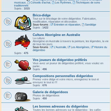
musicaux
,
Conseils d'achat
,
Les Rythmes
,
Techniques de sons
traditionnels
Sujets :
1015
Brico-didge
Tout sur le bricolage de votre didgeridoo. Fabrication,
modification, réparation et décoration.
Sous-forums :
Entretien et réparation
,
Sandidge
Sujets :
1422
Culture Aborigène en Australie
La culture
Aborigène en Australie à travers la peinture, les légendes, la vie
de tous les jours
Sous-forums :
L'Australie
,
Les Aborigènes
,
Histoire du
didgeridoo
Sujets :
475
Vos joueurs de didgeridoo préférés
Vous avez un joueur de didgeridoo préféré, vous voulez en
parler...
Sujets :
496
Compositions personnelles didgeridoo
Prenez votre didge et votre micro, enregistrez le tout et
envoyez le tout ici !!!
Sujets :
676
Galerie de didgeridoos
Photos de didgeridoos
Sujets :
450
Les bonnes adresses du didgeridoo
Toutes les bonnes adresses sur le didgeridoo : les cafés-