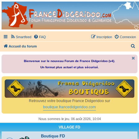
France Didgeridoo
Didgeridoo et Guimbarde sur France Didgeridoo - retrouvez la communauté.
Smartfeed
FAQ
Inscription
Connexion
R
Accueil du forum
e
c
Bienvenue sur le nouveau Forum de France Didgeridoo (v4).
Un format plus actuel et plus sécurisé.
h
e
r
c
h
Retrouvez votre boutique France Didgeridoo sur
e
boutique.francedidgeridoo.com
r
Nous sommes le jeu. 06 août 2026, 10:04
VILLAGE FD
Boutique FD