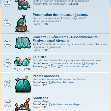
Vente en ligne de didgeridoos et de guimbardes
Nombre total de redirections :
203608
Presentation des nouveaux joueurs.
Vous êtes nouveau sur France Didgeridoo ?
Venez vous presenter !!!
Sujets :
1592
Concerts - Evénements - Rassemblements -
Festivals (sauf Airvault)
Toutes l'actualité des concerts, événements, rassemblements
didgeridoo et guimbarde
Sujets :
1885
Le bistro
Pour discuter de tous les sujets qui vous tiennent à coeur
Sous-forums :
Instruments du monde
,
Voyager en
Australie
,
Culture
,
Vos recettes de cuisine
Sujets :
2768
Petites annonces
Vos petites annonces de ventes ou d'achats
Sous-forum :
Perdu/volé/trouvé
Sujets :
902
Sondages
Les sondages
Sous-forum :
Archives des sondages
Sujets :
112