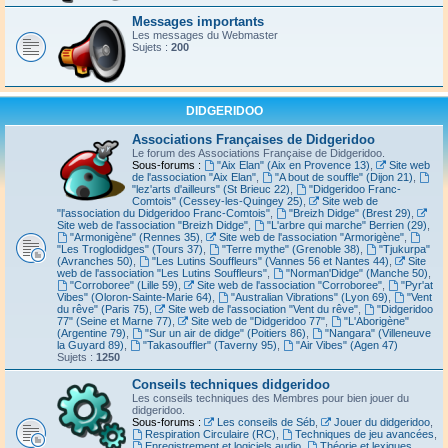
Messages importants
Les messages du Webmaster
Sujets :
200
DIDGERIDOO
Associations Françaises de Didgeridoo
Le forum des Associations Française de Didgeridoo.
Sous-forums :
"Aix Elan" (Aix en Provence 13)
,
Site web
de l'association "Aix Elan"
,
"A bout de souffle" (Dijon 21)
,
"lez'arts d'ailleurs" (St Brieuc 22)
,
"Didgeridoo Franc-
Comtois" (Cessey-les-Quingey 25)
,
Site web de
"l'association du Didgeridoo Franc-Comtois"
,
"Breizh Didge" (Brest 29)
,
Site web de l'association "Breizh Didge"
,
"L'arbre qui marche" Berrien (29)
,
"Armonigène" (Rennes 35)
,
Site web de l'association "Armorigène"
,
"Les Troglodidges" (Tours 37)
,
"Terre mythe" (Grenoble 38)
,
"Tjukurpa"
(Avranches 50)
,
"Les Lutins Souffleurs" (Vannes 56 et Nantes 44)
,
Site
web de l'association "Les Lutins Souffleurs"
,
"Norman'Didge" (Manche 50)
,
"Corroboree" (Lille 59)
,
Site web de l'association "Corroboree"
,
"Pyr'at
Vibes" (Oloron-Sainte-Marie 64)
,
"Australian Vibrations" (Lyon 69)
,
"Vent
du rêve" (Paris 75)
,
Site web de l'association "Vent du rêve"
,
"Didgeridoo
77" (Seine et Marne 77)
,
Site web de "Didgeridoo 77"
,
"L'Aborigène"
(Argentine 79)
,
"Sur un air de didge" (Poitiers 86)
,
"Nangara" (Villeneuve
la Guyard 89)
,
"Takasouffler" (Taverny 95)
,
"Air Vibes" (Agen 47)
Sujets :
1250
Conseils techniques didgeridoo
Les conseils techniques des Membres pour bien jouer du
didgeridoo.
Sous-forums :
Les conseils de Séb
,
Jouer du didgeridoo
,
Respiration Circulaire (RC)
,
Techniques de jeu avancées
,
Enregistrement et logiciels audio
,
Théorie et lexiques