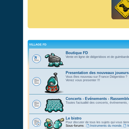
VILLAGE FD
Boutique FD
Vente en ligne de didgeridoos et de guimbard
Presentation des nouveaux joueurs
Vous êtes nouveau sur France Didgeridoo ?
Venez vous presenter !!!
Concerts - Evénements - Rassemblem
Toutes l'actualité des concerts, événements
Le bistro
Pour discuter de tous les sujets qui vous tie
Sous-forums :
Instruments du monde
,
V