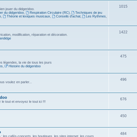
1015
en jouer du didgeridoo.
er du didgeridoo
,
Respiration Circulaire (RC)
,
Techniques de jeu
o
,
Théorie et lexiques musicaux
,
Conseils d'achat
,
Les Rythmes
,
1422
ication, modification, réparation et décoration.
andidge
475
es légendes, la vie de tous les jours
es
,
Histoire du didgeridoo
496
us voulez en parler...
idoo
676
e tout et envoyez le tout ici !!!
450
o
484
 les cafés-concerts, les boutiques, les sites internet, les cours...