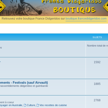
Retrouvez votre boutique France Didgeridoo sur
boutique.francedidgeridoo.com
SUJETS
Nombre total de r
es
.
1592
ents - Festivals (sauf Airvault)
1885
, rassemblements didgeridoo et guimbarde
2768
nnent à coeur
oyager en Australie
,
Culture
,
Vos recettes de cuisine