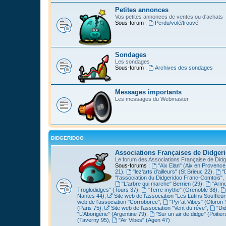
Petites annonces
Vos petites annonces de ventes ou d'achats
Sous-forum :
Perdu/volé/trouvé
Sondages
Les sondages
Sous-forum :
Archives des sondages
Messages importants
Les messages du Webmaster
DIDGERIDOO
Associations Françaises de Didger
Le forum des Associations Française de Didg
Sous-forums :
"Aix Elan" (Aix en Provence
21)
,
"lez'arts d'ailleurs" (St Brieuc 22)
,
"
"l'association du Didgeridoo Franc-Comtois"
,
"L'arbre qui marche" Berrien (29)
,
"Armo
Troglodidges" (Tours 37)
,
"Terre mythe" (Grenoble 38)
,
Nantes 44)
,
Site web de l'association "Les Lutins Souffleur
web de l'association "Corroboree"
,
"Pyr'at Vibes" (Oloron-
(Paris 75)
,
Site web de l'association "Vent du rêve"
,
"Di
"L'Aborigène" (Argentine 79)
,
"Sur un air de didge" (Poitier
(Taverny 95)
,
"Air Vibes" (Agen 47)