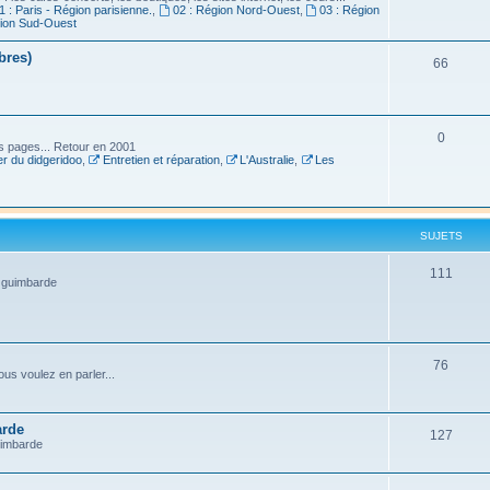
1 : Paris - Région parisienne.
,
02 : Région Nord-Ouest
,
03 : Région
gion Sud-Ouest
bres)
66
0
es pages... Retour en 2001
r du didgeridoo
,
Entretien et réparation
,
L'Australie
,
Les
SUJETS
111
a guimbarde
76
us voulez en parler...
arde
127
uimbarde