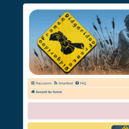
France Didgeridoo
Didgeridoo et Guimbarde sur France Didgeridoo - retrouvez la commun
Raccourcis
Smartfeed
FAQ
Accueil du forum