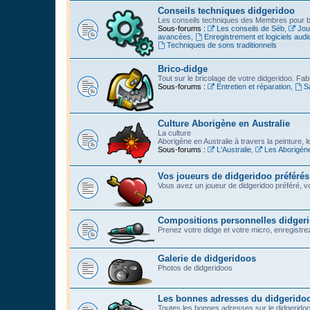
Conseils techniques didgeridoo
Les conseils techniques des Membres pour bi
Sous-forums :
Les conseils de Séb
,
Jou
avancées
,
Enregistrement et logiciels audi
Techniques de sons traditionnels
Brico-didge
Tout sur le bricolage de votre didgeridoo. Fabr
Sous-forums :
Entretien et réparation
,
S
Culture Aborigène en Australie
La culture
Aborigène en Australie à travers la peinture, l
Sous-forums :
L'Australie
,
Les Aborigèn
Vos joueurs de didgeridoo préférés
Vous avez un joueur de didgeridoo préféré, vo
Compositions personnelles didger
Prenez votre didge et votre micro, enregistrez l
Galerie de didgeridoos
Photos de didgeridoos
Les bonnes adresses du didgerido
Toutes les bonnes adresses sur le didgeridoo :