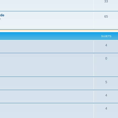
33
rde
65
e
SUJETS
4
0
5
4
4