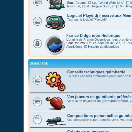
Sous-forums :
Les "World Wide liens"
,
0
Nord-Est
,
04 : Région Sud-Est
,
05 : Ré
Logiciel Playdidj (reservé aux Mem
Tout sur le logiciel "Playdidj".
France Didgeridoo Historique
L'origine de France Didgeridoo : ses premièr
Sous-forums :
Les conseils de Séb
,
Joue
Aborigènes
,
Histoire du didgeridoo
GUIMBARDE
Conseils techniques guimbarde
Tous les conseils techniques pour jouer de l
Vos joueurs de guimbarde préférés
Vous avez un joueur de guimbarde préféré, vo
Compositions personnelles guimb
Vos compositions personnelles avec votre g
Galerie de guimbardes