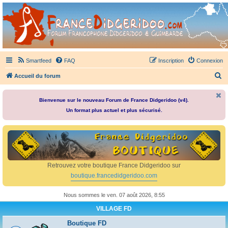
France Didgeridoo
Didgeridoo et Guimbarde sur France Didgeridoo - retrouvez la communauté.
Smartfeed
FAQ
Inscription
Connexion
R
Accueil du forum
e
c
Bienvenue sur le nouveau Forum de France Didgeridoo (v4).
Un format plus actuel et plus sécurisé.
h
e
r
c
h
Retrouvez votre boutique France Didgeridoo sur
e
boutique.francedidgeridoo.com
r
Nous sommes le ven. 07 août 2026, 8:55
VILLAGE FD
Boutique FD