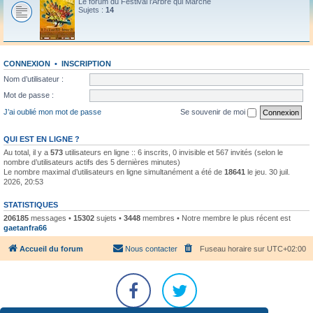
Le forum du Festival l'Arbre qui Marche
Sujets :
14
CONNEXION
•
INSCRIPTION
Nom d’utilisateur :
Mot de passe :
J’ai oublié mon mot de passe
Se souvenir de moi
QUI EST EN LIGNE ?
Au total, il y a
573
utilisateurs en ligne :: 6 inscrits, 0 invisible et 567 invités (selon le
nombre d’utilisateurs actifs des 5 dernières minutes)
Le nombre maximal d’utilisateurs en ligne simultanément a été de
18641
le jeu. 30 juil.
2026, 20:53
STATISTIQUES
206185
messages •
15302
sujets •
3448
membres • Notre membre le plus récent est
gaetanfra66
Accueil du forum
Nous contacter
Fuseau horaire sur
UTC+02:00