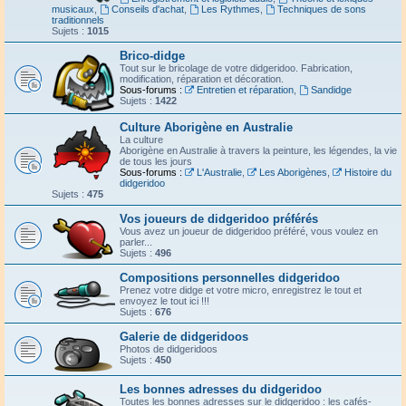
musicaux
,
Conseils d'achat
,
Les Rythmes
,
Techniques de sons
traditionnels
Sujets :
1015
Brico-didge
Tout sur le bricolage de votre didgeridoo. Fabrication,
modification, réparation et décoration.
Sous-forums :
Entretien et réparation
,
Sandidge
Sujets :
1422
Culture Aborigène en Australie
La culture
Aborigène en Australie à travers la peinture, les légendes, la vie
de tous les jours
Sous-forums :
L'Australie
,
Les Aborigènes
,
Histoire du
didgeridoo
Sujets :
475
Vos joueurs de didgeridoo préférés
Vous avez un joueur de didgeridoo préféré, vous voulez en
parler...
Sujets :
496
Compositions personnelles didgeridoo
Prenez votre didge et votre micro, enregistrez le tout et
envoyez le tout ici !!!
Sujets :
676
Galerie de didgeridoos
Photos de didgeridoos
Sujets :
450
Les bonnes adresses du didgeridoo
Toutes les bonnes adresses sur le didgeridoo : les cafés-