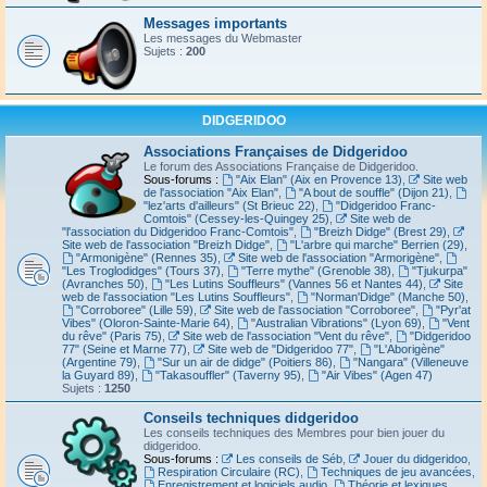
Messages importants
Les messages du Webmaster
Sujets :
200
DIDGERIDOO
Associations Françaises de Didgeridoo
Le forum des Associations Française de Didgeridoo.
Sous-forums :
"Aix Elan" (Aix en Provence 13)
,
Site web
de l'association "Aix Elan"
,
"A bout de souffle" (Dijon 21)
,
"lez'arts d'ailleurs" (St Brieuc 22)
,
"Didgeridoo Franc-
Comtois" (Cessey-les-Quingey 25)
,
Site web de
"l'association du Didgeridoo Franc-Comtois"
,
"Breizh Didge" (Brest 29)
,
Site web de l'association "Breizh Didge"
,
"L'arbre qui marche" Berrien (29)
,
"Armonigène" (Rennes 35)
,
Site web de l'association "Armorigène"
,
"Les Troglodidges" (Tours 37)
,
"Terre mythe" (Grenoble 38)
,
"Tjukurpa"
(Avranches 50)
,
"Les Lutins Souffleurs" (Vannes 56 et Nantes 44)
,
Site
web de l'association "Les Lutins Souffleurs"
,
"Norman'Didge" (Manche 50)
,
"Corroboree" (Lille 59)
,
Site web de l'association "Corroboree"
,
"Pyr'at
Vibes" (Oloron-Sainte-Marie 64)
,
"Australian Vibrations" (Lyon 69)
,
"Vent
du rêve" (Paris 75)
,
Site web de l'association "Vent du rêve"
,
"Didgeridoo
77" (Seine et Marne 77)
,
Site web de "Didgeridoo 77"
,
"L'Aborigène"
(Argentine 79)
,
"Sur un air de didge" (Poitiers 86)
,
"Nangara" (Villeneuve
la Guyard 89)
,
"Takasouffler" (Taverny 95)
,
"Air Vibes" (Agen 47)
Sujets :
1250
Conseils techniques didgeridoo
Les conseils techniques des Membres pour bien jouer du
didgeridoo.
Sous-forums :
Les conseils de Séb
,
Jouer du didgeridoo
,
Respiration Circulaire (RC)
,
Techniques de jeu avancées
,
Enregistrement et logiciels audio
,
Théorie et lexiques