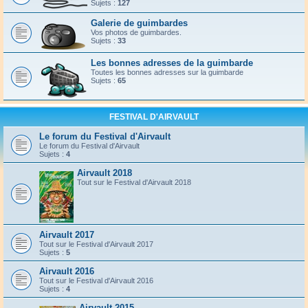
Sujets :
127
Galerie de guimbardes
Vos photos de guimbardes.
Sujets :
33
Les bonnes adresses de la guimbarde
Toutes les bonnes adresses sur la guimbarde
Sujets :
65
FESTIVAL D'AIRVAULT
Le forum du Festival d'Airvault
Le forum du Festival d'Airvault
Sujets :
4
Airvault 2018
Tout sur le Festival d'Airvault 2018
Airvault 2017
Tout sur le Festival d'Airvault 2017
Sujets :
5
Airvault 2016
Tout sur le Festival d'Airvault 2016
Sujets :
4
Airvault 2015