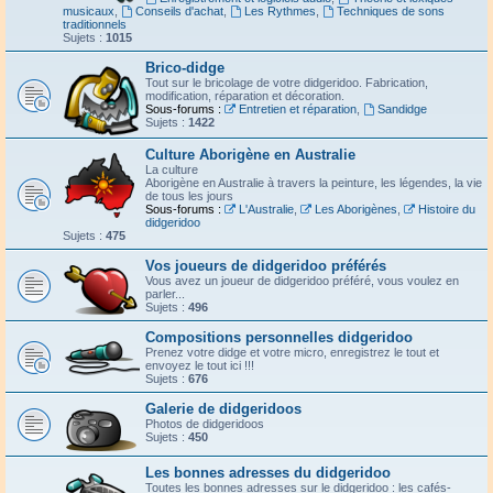
musicaux
,
Conseils d'achat
,
Les Rythmes
,
Techniques de sons
traditionnels
Sujets :
1015
Brico-didge
Tout sur le bricolage de votre didgeridoo. Fabrication,
modification, réparation et décoration.
Sous-forums :
Entretien et réparation
,
Sandidge
Sujets :
1422
Culture Aborigène en Australie
La culture
Aborigène en Australie à travers la peinture, les légendes, la vie
de tous les jours
Sous-forums :
L'Australie
,
Les Aborigènes
,
Histoire du
didgeridoo
Sujets :
475
Vos joueurs de didgeridoo préférés
Vous avez un joueur de didgeridoo préféré, vous voulez en
parler...
Sujets :
496
Compositions personnelles didgeridoo
Prenez votre didge et votre micro, enregistrez le tout et
envoyez le tout ici !!!
Sujets :
676
Galerie de didgeridoos
Photos de didgeridoos
Sujets :
450
Les bonnes adresses du didgeridoo
Toutes les bonnes adresses sur le didgeridoo : les cafés-