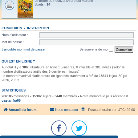
Le forum du Festival l'Arbre qui Marche
Sujets :
14
CONNEXION
•
INSCRIPTION
Nom d’utilisateur :
Mot de passe :
J’ai oublié mon mot de passe
Se souvenir de moi
QUI EST EN LIGNE ?
Au total, il y a
386
utilisateurs en ligne :: 5 inscrits, 0 invisible et 381 invités (selon le
nombre d’utilisateurs actifs des 5 dernières minutes)
Le nombre maximal d’utilisateurs en ligne simultanément a été de
18641
le jeu. 30 juil.
2026, 20:53
STATISTIQUES
206185
messages •
15302
sujets •
3448
membres • Notre membre le plus récent est
gaetanfra66
Accueil du forum
Nous contacter
Fuseau horaire sur
UTC+02:00