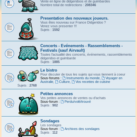
Vente en ligne de didgeridoos et de guimbardes
Nombre total de redirections :
208346
Presentation des nouveaux joueurs.
Vous êtes nouveau sur France Didgeridoo ?
Venez vous presenter !!!
Sujets :
1592
Concerts - Evénements - Rassemblements -
Festivals (sauf Airvault)
Toutes l'actualité des concerts, événements, rassemblements
didgeridoo et guimbarde
Sujets :
1885
Le bistro
Pour discuter de tous les sujets qui vous tiennent à coeur
Sous-forums :
Instruments du monde
,
Voyager en
Australie
,
Culture
,
Vos recettes de cuisine
Sujets :
2768
Petites annonces
Vos petites annonces de ventes ou d'achats
Sous-forum :
Perdu/volé/trouvé
Sujets :
902
Sondages
Les sondages
Sous-forum :
Archives des sondages
Sujets :
112