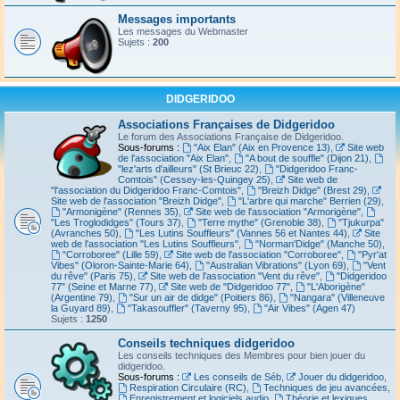
Messages importants
Les messages du Webmaster
Sujets :
200
DIDGERIDOO
Associations Françaises de Didgeridoo
Le forum des Associations Française de Didgeridoo.
Sous-forums :
"Aix Elan" (Aix en Provence 13)
,
Site web
de l'association "Aix Elan"
,
"A bout de souffle" (Dijon 21)
,
"lez'arts d'ailleurs" (St Brieuc 22)
,
"Didgeridoo Franc-
Comtois" (Cessey-les-Quingey 25)
,
Site web de
"l'association du Didgeridoo Franc-Comtois"
,
"Breizh Didge" (Brest 29)
,
Site web de l'association "Breizh Didge"
,
"L'arbre qui marche" Berrien (29)
,
"Armonigène" (Rennes 35)
,
Site web de l'association "Armorigène"
,
"Les Troglodidges" (Tours 37)
,
"Terre mythe" (Grenoble 38)
,
"Tjukurpa"
(Avranches 50)
,
"Les Lutins Souffleurs" (Vannes 56 et Nantes 44)
,
Site
web de l'association "Les Lutins Souffleurs"
,
"Norman'Didge" (Manche 50)
,
"Corroboree" (Lille 59)
,
Site web de l'association "Corroboree"
,
"Pyr'at
Vibes" (Oloron-Sainte-Marie 64)
,
"Australian Vibrations" (Lyon 69)
,
"Vent
du rêve" (Paris 75)
,
Site web de l'association "Vent du rêve"
,
"Didgeridoo
77" (Seine et Marne 77)
,
Site web de "Didgeridoo 77"
,
"L'Aborigène"
(Argentine 79)
,
"Sur un air de didge" (Poitiers 86)
,
"Nangara" (Villeneuve
la Guyard 89)
,
"Takasouffler" (Taverny 95)
,
"Air Vibes" (Agen 47)
Sujets :
1250
Conseils techniques didgeridoo
Les conseils techniques des Membres pour bien jouer du
didgeridoo.
Sous-forums :
Les conseils de Séb
,
Jouer du didgeridoo
,
Respiration Circulaire (RC)
,
Techniques de jeu avancées
,
Enregistrement et logiciels audio
,
Théorie et lexiques