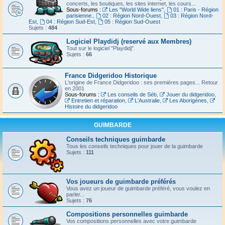
concerts, les boutiques, les sites internet, les cours...
Sous-forums :
Les "World Wide liens"
,
01 : Paris - Région
parisienne.
,
02 : Région Nord-Ouest
,
03 : Région Nord-
Est
,
04 : Région Sud-Est
,
05 : Région Sud-Ouest
Sujets :
484
Logiciel Playdidj (reservé aux Membres)
Tout sur le logiciel "Playdidj".
Sujets :
66
France Didgeridoo Historique
L'origine de France Didgeridoo : ses premières pages... Retour
en 2001
Sous-forums :
Les conseils de Séb
,
Jouer du didgeridoo
,
Entretien et réparation
,
L'Australie
,
Les Aborigènes
,
Histoire du didgeridoo
GUIMBARDE
Conseils techniques guimbarde
Tous les conseils techniques pour jouer de la guimbarde
Sujets :
111
Vos joueurs de guimbarde préférés
Vous avez un joueur de guimbarde préféré, vous voulez en
parler...
Sujets :
76
Compositions personnelles guimbarde
Vos compositions personnelles avec votre guimbarde