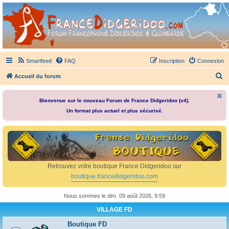
France Didgeridoo
Didgeridoo et Guimbarde sur France Didgeridoo - retrouvez la communauté.
Smartfeed
FAQ
Inscription
Connexion
R
Accueil du forum
e
c
Bienvenue sur le nouveau Forum de France Didgeridoo (v4).
Un format plus actuel et plus sécurisé.
h
e
r
c
h
Retrouvez votre boutique France Didgeridoo sur
e
boutique.francedidgeridoo.com
r
Nous sommes le dim. 09 août 2026, 9:59
VILLAGE FD
Boutique FD