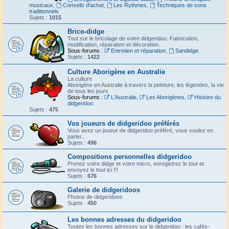
musicaux
,
Conseils d'achat
,
Les Rythmes
,
Techniques de sons
traditionnels
Sujets :
1015
Brico-didge
Tout sur le bricolage de votre didgeridoo. Fabrication,
modification, réparation et décoration.
Sous-forums :
Entretien et réparation
,
Sandidge
Sujets :
1422
Culture Aborigène en Australie
La culture
Aborigène en Australie à travers la peinture, les légendes, la vie
de tous les jours
Sous-forums :
L'Australie
,
Les Aborigènes
,
Histoire du
didgeridoo
Sujets :
475
Vos joueurs de didgeridoo préférés
Vous avez un joueur de didgeridoo préféré, vous voulez en
parler...
Sujets :
496
Compositions personnelles didgeridoo
Prenez votre didge et votre micro, enregistrez le tout et
envoyez le tout ici !!!
Sujets :
676
Galerie de didgeridoos
Photos de didgeridoos
Sujets :
450
Les bonnes adresses du didgeridoo
Toutes les bonnes adresses sur le didgeridoo : les cafés-