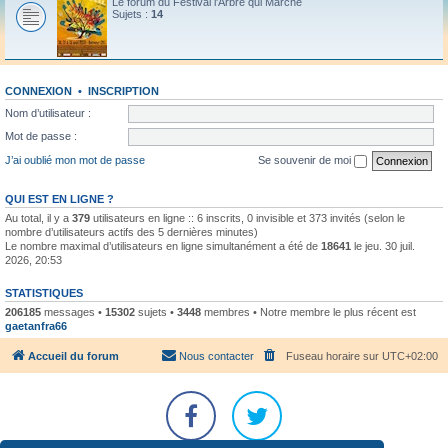
Le forum du Festival l'Arbre qui Marche
Sujets :
14
CONNEXION
•
INSCRIPTION
Nom d’utilisateur :
Mot de passe :
J’ai oublié mon mot de passe
Se souvenir de moi
QUI EST EN LIGNE ?
Au total, il y a
379
utilisateurs en ligne :: 6 inscrits, 0 invisible et 373 invités (selon le
nombre d’utilisateurs actifs des 5 dernières minutes)
Le nombre maximal d’utilisateurs en ligne simultanément a été de
18641
le jeu. 30 juil.
2026, 20:53
STATISTIQUES
206185
messages •
15302
sujets •
3448
membres • Notre membre le plus récent est
gaetanfra66
Accueil du forum
Nous contacter
Fuseau horaire sur
UTC+02:00