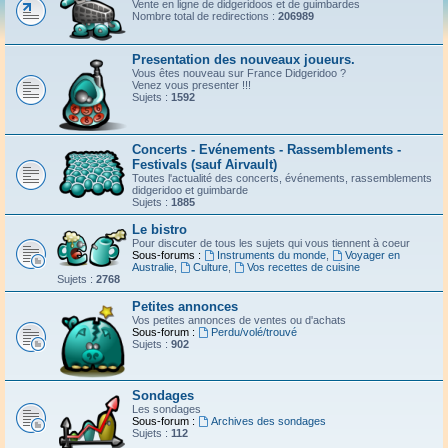
Vente en ligne de didgeridoos et de guimbardes
Nombre total de redirections :
206989
Presentation des nouveaux joueurs.
Vous êtes nouveau sur France Didgeridoo ?
Venez vous presenter !!!
Sujets :
1592
Concerts - Evénements - Rassemblements -
Festivals (sauf Airvault)
Toutes l'actualité des concerts, événements, rassemblements
didgeridoo et guimbarde
Sujets :
1885
Le bistro
Pour discuter de tous les sujets qui vous tiennent à coeur
Sous-forums :
Instruments du monde
,
Voyager en
Australie
,
Culture
,
Vos recettes de cuisine
Sujets :
2768
Petites annonces
Vos petites annonces de ventes ou d'achats
Sous-forum :
Perdu/volé/trouvé
Sujets :
902
Sondages
Les sondages
Sous-forum :
Archives des sondages
Sujets :
112