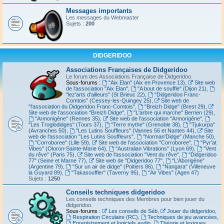
Messages importants
Les messages du Webmaster
Sujets :
200
DIDGERIDOO
Associations Françaises de Didgeridoo
Le forum des Associations Française de Didgeridoo.
Sous-forums :
"Aix Elan" (Aix en Provence 13)
,
Site web
de l'association "Aix Elan"
,
"A bout de souffle" (Dijon 21)
,
"lez'arts d'ailleurs" (St Brieuc 22)
,
"Didgeridoo Franc-
Comtois" (Cessey-les-Quingey 25)
,
Site web de
"l'association du Didgeridoo Franc-Comtois"
,
"Breizh Didge" (Brest 29)
,
Site web de l'association "Breizh Didge"
,
"L'arbre qui marche" Berrien (29)
,
"Armonigène" (Rennes 35)
,
Site web de l'association "Armorigène"
,
"Les Troglodidges" (Tours 37)
,
"Terre mythe" (Grenoble 38)
,
"Tjukurpa"
(Avranches 50)
,
"Les Lutins Souffleurs" (Vannes 56 et Nantes 44)
,
Site
web de l'association "Les Lutins Souffleurs"
,
"Norman'Didge" (Manche 50)
,
"Corroboree" (Lille 59)
,
Site web de l'association "Corroboree"
,
"Pyr'at
Vibes" (Oloron-Sainte-Marie 64)
,
"Australian Vibrations" (Lyon 69)
,
"Vent
du rêve" (Paris 75)
,
Site web de l'association "Vent du rêve"
,
"Didgeridoo
77" (Seine et Marne 77)
,
Site web de "Didgeridoo 77"
,
"L'Aborigène"
(Argentine 79)
,
"Sur un air de didge" (Poitiers 86)
,
"Nangara" (Villeneuve
la Guyard 89)
,
"Takasouffler" (Taverny 95)
,
"Air Vibes" (Agen 47)
Sujets :
1250
Conseils techniques didgeridoo
Les conseils techniques des Membres pour bien jouer du
didgeridoo.
Sous-forums :
Les conseils de Séb
,
Jouer du didgeridoo
,
Respiration Circulaire (RC)
,
Techniques de jeu avancées
,
Enregistrement et logiciels audio
,
Théorie et lexiques