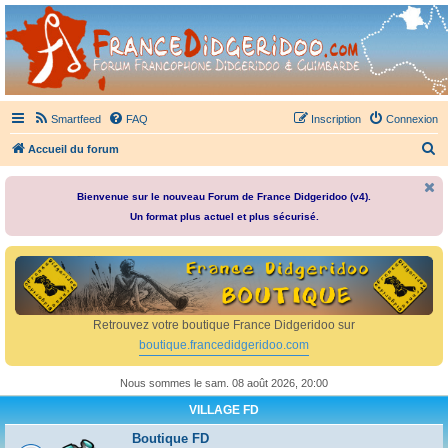
France Didgeridoo
Didgeridoo et Guimbarde sur France Didgeridoo - retrouvez la communauté.
Smartfeed
FAQ
Inscription
Connexion
R
Accueil du forum
e
c
Bienvenue sur le nouveau Forum de France Didgeridoo (v4).
Un format plus actuel et plus sécurisé.
h
e
r
c
h
Retrouvez votre boutique France Didgeridoo sur
e
boutique.francedidgeridoo.com
r
Nous sommes le sam. 08 août 2026, 20:00
VILLAGE FD
Boutique FD