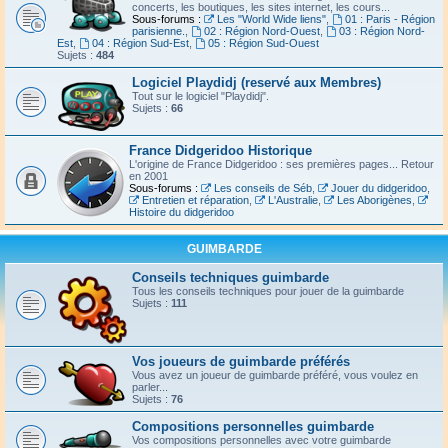
concerts, les boutiques, les sites internet, les cours...
Sous-forums :
Les "World Wide liens"
,
01 : Paris - Région
parisienne.
,
02 : Région Nord-Ouest
,
03 : Région Nord-
Est
,
04 : Région Sud-Est
,
05 : Région Sud-Ouest
Sujets :
484
Logiciel Playdidj (reservé aux Membres)
Tout sur le logiciel "Playdidj".
Sujets :
66
France Didgeridoo Historique
L'origine de France Didgeridoo : ses premières pages... Retour
en 2001
Sous-forums :
Les conseils de Séb
,
Jouer du didgeridoo
,
Entretien et réparation
,
L'Australie
,
Les Aborigènes
,
Histoire du didgeridoo
GUIMBARDE
Conseils techniques guimbarde
Tous les conseils techniques pour jouer de la guimbarde
Sujets :
111
Vos joueurs de guimbarde préférés
Vous avez un joueur de guimbarde préféré, vous voulez en
parler...
Sujets :
76
Compositions personnelles guimbarde
Vos compositions personnelles avec votre guimbarde