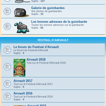
Sujets :
127
Galerie de guimbardes
Vos photos de guimbardes.
Sujets :
33
Les bonnes adresses de la guimbarde
Toutes les bonnes adresses sur la guimbarde
Sujets :
65
FESTIVAL D'AIRVAULT
Le forum du Festival d'Airvault
Le forum du Festival d'Airvault
Sujets :
4
Airvault 2018
Tout sur le Festival d'Airvault 2018
Airvault 2017
Tout sur le Festival d'Airvault 2017
Sujets :
5
Airvault 2016
Tout sur le Festival d'Airvault 2016
Sujets :
4
Airvault 2015