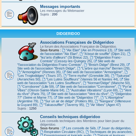
Messages importants
Les messages du Webmaster
Sujets :
200
DIDGERIDOO
Associations Françaises de Didgeridoo
Le forum des Associations Française de Didgeridoo.
Sous-forums :
"Aix Elan" (Aix en Provence 13)
,
Site web
de l'association "Aix Elan"
,
"A bout de souffle" (Dijon 21)
,
"lez'arts d'ailleurs" (St Brieuc 22)
,
"Didgeridoo Franc-
Comtois" (Cessey-les-Quingey 25)
,
Site web de
"l'association du Didgeridoo Franc-Comtois"
,
"Breizh Didge" (Brest 29)
,
Site web de l'association "Breizh Didge"
,
"L'arbre qui marche" Berrien (29)
,
"Armonigène" (Rennes 35)
,
Site web de l'association "Armorigène"
,
"Les Troglodidges" (Tours 37)
,
"Terre mythe" (Grenoble 38)
,
"Tjukurpa"
(Avranches 50)
,
"Les Lutins Souffleurs" (Vannes 56 et Nantes 44)
,
Site
web de l'association "Les Lutins Souffleurs"
,
"Norman'Didge" (Manche 50)
,
"Corroboree" (Lille 59)
,
Site web de l'association "Corroboree"
,
"Pyr'at
Vibes" (Oloron-Sainte-Marie 64)
,
"Australian Vibrations" (Lyon 69)
,
"Vent
du rêve" (Paris 75)
,
Site web de l'association "Vent du rêve"
,
"Didgeridoo
77" (Seine et Marne 77)
,
Site web de "Didgeridoo 77"
,
"L'Aborigène"
(Argentine 79)
,
"Sur un air de didge" (Poitiers 86)
,
"Nangara" (Villeneuve
la Guyard 89)
,
"Takasouffler" (Taverny 95)
,
"Air Vibes" (Agen 47)
Sujets :
1250
Conseils techniques didgeridoo
Les conseils techniques des Membres pour bien jouer du
didgeridoo.
Sous-forums :
Les conseils de Séb
,
Jouer du didgeridoo
,
Respiration Circulaire (RC)
,
Techniques de jeu avancées
,
Enregistrement et logiciels audio
,
Théorie et lexiques