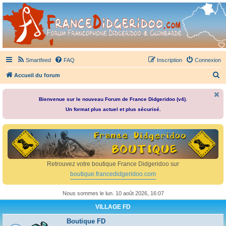
France Didgeridoo
Didgeridoo et Guimbarde sur France Didgeridoo - retrouvez la communauté.
Smartfeed
FAQ
Inscription
Connexion
R
Accueil du forum
e
c
Bienvenue sur le nouveau Forum de France Didgeridoo (v4).
Un format plus actuel et plus sécurisé.
h
e
r
c
h
Retrouvez votre boutique France Didgeridoo sur
e
boutique.francedidgeridoo.com
r
Nous sommes le lun. 10 août 2026, 16:07
VILLAGE FD
Boutique FD