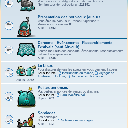
Vente en ligne de didgeridoos et de guimbardes
Nombre total de redirections :
213151
Presentation des nouveaux joueurs.
Vous êtes nouveau sur France Didgeridoo ?
Venez vous presenter !!!
Sujets :
1592
Concerts - Evénements - Rassemblements -
Festivals (sauf Airvault)
Toutes l'actualité des concerts, événements, rassemblements
didgeridoo et guimbarde
Sujets :
1885
Le bistro
Pour discuter de tous les sujets qui vous tiennent à coeur
Sous-forums :
Instruments du monde
,
Voyager en
Australie
,
Culture
,
Vos recettes de cuisine
Sujets :
2768
Petites annonces
Vos petites annonces de ventes ou d'achats
Sous-forum :
Perdu/volé/trouvé
Sujets :
902
Sondages
Les sondages
Sous-forum :
Archives des sondages
Sujets :
112