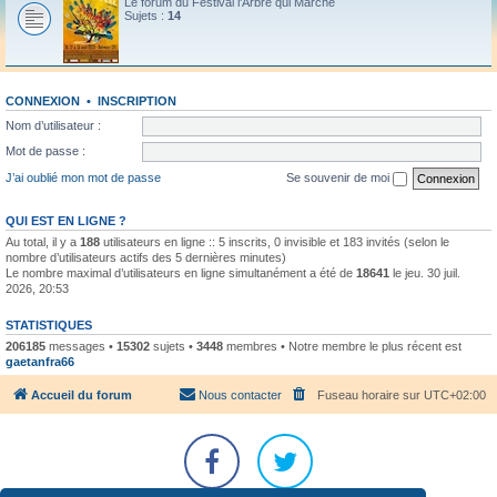
Le forum du Festival l'Arbre qui Marche
Sujets :
14
CONNEXION
•
INSCRIPTION
Nom d’utilisateur :
Mot de passe :
J’ai oublié mon mot de passe
Se souvenir de moi
QUI EST EN LIGNE ?
Au total, il y a
188
utilisateurs en ligne :: 5 inscrits, 0 invisible et 183 invités (selon le
nombre d’utilisateurs actifs des 5 dernières minutes)
Le nombre maximal d’utilisateurs en ligne simultanément a été de
18641
le jeu. 30 juil.
2026, 20:53
STATISTIQUES
206185
messages •
15302
sujets •
3448
membres • Notre membre le plus récent est
gaetanfra66
Accueil du forum
Nous contacter
Fuseau horaire sur
UTC+02:00