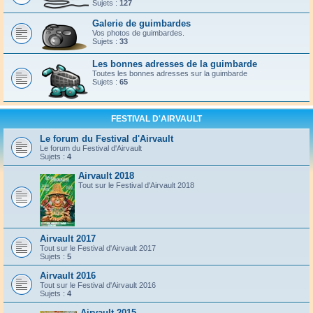
Sujets :
127
Galerie de guimbardes
Vos photos de guimbardes.
Sujets :
33
Les bonnes adresses de la guimbarde
Toutes les bonnes adresses sur la guimbarde
Sujets :
65
FESTIVAL D'AIRVAULT
Le forum du Festival d'Airvault
Le forum du Festival d'Airvault
Sujets :
4
Airvault 2018
Tout sur le Festival d'Airvault 2018
Airvault 2017
Tout sur le Festival d'Airvault 2017
Sujets :
5
Airvault 2016
Tout sur le Festival d'Airvault 2016
Sujets :
4
Airvault 2015