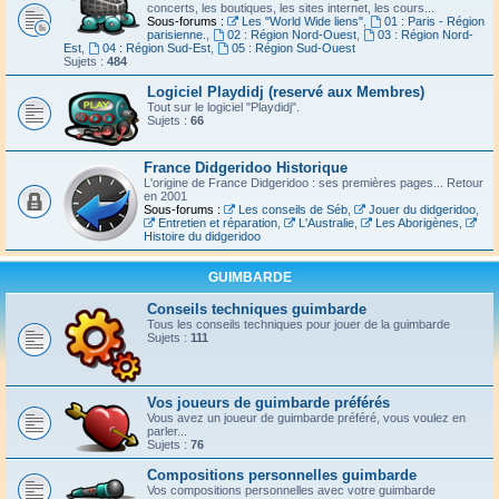
concerts, les boutiques, les sites internet, les cours...
Sous-forums :
Les "World Wide liens"
,
01 : Paris - Région
parisienne.
,
02 : Région Nord-Ouest
,
03 : Région Nord-
Est
,
04 : Région Sud-Est
,
05 : Région Sud-Ouest
Sujets :
484
Logiciel Playdidj (reservé aux Membres)
Tout sur le logiciel "Playdidj".
Sujets :
66
France Didgeridoo Historique
L'origine de France Didgeridoo : ses premières pages... Retour
en 2001
Sous-forums :
Les conseils de Séb
,
Jouer du didgeridoo
,
Entretien et réparation
,
L'Australie
,
Les Aborigènes
,
Histoire du didgeridoo
GUIMBARDE
Conseils techniques guimbarde
Tous les conseils techniques pour jouer de la guimbarde
Sujets :
111
Vos joueurs de guimbarde préférés
Vous avez un joueur de guimbarde préféré, vous voulez en
parler...
Sujets :
76
Compositions personnelles guimbarde
Vos compositions personnelles avec votre guimbarde