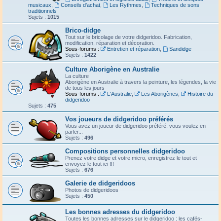
musicaux
,
Conseils d'achat
,
Les Rythmes
,
Techniques de sons
traditionnels
Sujets :
1015
Brico-didge
Tout sur le bricolage de votre didgeridoo. Fabrication,
modification, réparation et décoration.
Sous-forums :
Entretien et réparation
,
Sandidge
Sujets :
1422
Culture Aborigène en Australie
La culture
Aborigène en Australie à travers la peinture, les légendes, la vie
de tous les jours
Sous-forums :
L'Australie
,
Les Aborigènes
,
Histoire du
didgeridoo
Sujets :
475
Vos joueurs de didgeridoo préférés
Vous avez un joueur de didgeridoo préféré, vous voulez en
parler...
Sujets :
496
Compositions personnelles didgeridoo
Prenez votre didge et votre micro, enregistrez le tout et
envoyez le tout ici !!!
Sujets :
676
Galerie de didgeridoos
Photos de didgeridoos
Sujets :
450
Les bonnes adresses du didgeridoo
Toutes les bonnes adresses sur le didgeridoo : les cafés-