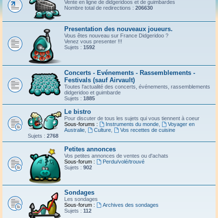
Vente en ligne de didgeridoos et de guimbardes
Nombre total de redirections :
206630
Presentation des nouveaux joueurs.
Vous êtes nouveau sur France Didgeridoo ?
Venez vous presenter !!!
Sujets :
1592
Concerts - Evénements - Rassemblements -
Festivals (sauf Airvault)
Toutes l'actualité des concerts, événements, rassemblements
didgeridoo et guimbarde
Sujets :
1885
Le bistro
Pour discuter de tous les sujets qui vous tiennent à coeur
Sous-forums :
Instruments du monde
,
Voyager en
Australie
,
Culture
,
Vos recettes de cuisine
Sujets :
2768
Petites annonces
Vos petites annonces de ventes ou d'achats
Sous-forum :
Perdu/volé/trouvé
Sujets :
902
Sondages
Les sondages
Sous-forum :
Archives des sondages
Sujets :
112