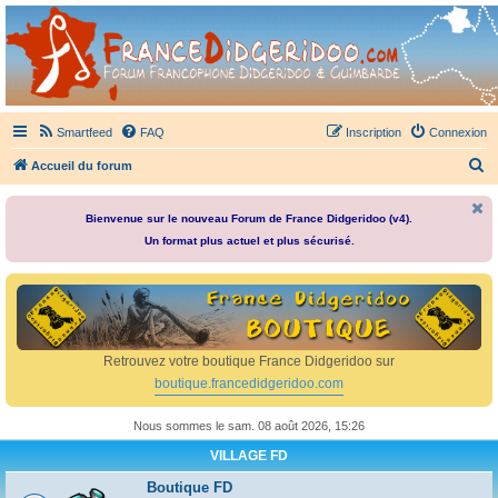
France Didgeridoo
Didgeridoo et Guimbarde sur France Didgeridoo - retrouvez la communauté.
Smartfeed
FAQ
Inscription
Connexion
R
Accueil du forum
e
c
Bienvenue sur le nouveau Forum de France Didgeridoo (v4).
Un format plus actuel et plus sécurisé.
h
e
r
c
h
Retrouvez votre boutique France Didgeridoo sur
e
boutique.francedidgeridoo.com
r
Nous sommes le sam. 08 août 2026, 15:26
VILLAGE FD
Boutique FD