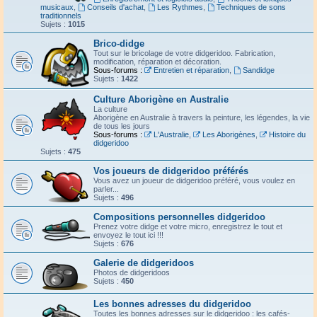
musicaux
,
Conseils d'achat
,
Les Rythmes
,
Techniques de sons
traditionnels
Sujets :
1015
Brico-didge
Tout sur le bricolage de votre didgeridoo. Fabrication,
modification, réparation et décoration.
Sous-forums :
Entretien et réparation
,
Sandidge
Sujets :
1422
Culture Aborigène en Australie
La culture
Aborigène en Australie à travers la peinture, les légendes, la vie
de tous les jours
Sous-forums :
L'Australie
,
Les Aborigènes
,
Histoire du
didgeridoo
Sujets :
475
Vos joueurs de didgeridoo préférés
Vous avez un joueur de didgeridoo préféré, vous voulez en
parler...
Sujets :
496
Compositions personnelles didgeridoo
Prenez votre didge et votre micro, enregistrez le tout et
envoyez le tout ici !!!
Sujets :
676
Galerie de didgeridoos
Photos de didgeridoos
Sujets :
450
Les bonnes adresses du didgeridoo
Toutes les bonnes adresses sur le didgeridoo : les cafés-