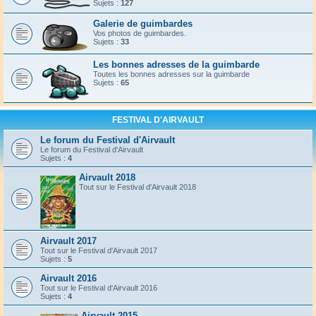
Sujets :
127
Galerie de guimbardes
Vos photos de guimbardes.
Sujets :
33
Les bonnes adresses de la guimbarde
Toutes les bonnes adresses sur la guimbarde
Sujets :
65
FESTIVAL D'AIRVAULT
Le forum du Festival d'Airvault
Le forum du Festival d'Airvault
Sujets :
4
Airvault 2018
Tout sur le Festival d'Airvault 2018
Airvault 2017
Tout sur le Festival d'Airvault 2017
Sujets :
5
Airvault 2016
Tout sur le Festival d'Airvault 2016
Sujets :
4
Airvault 2015