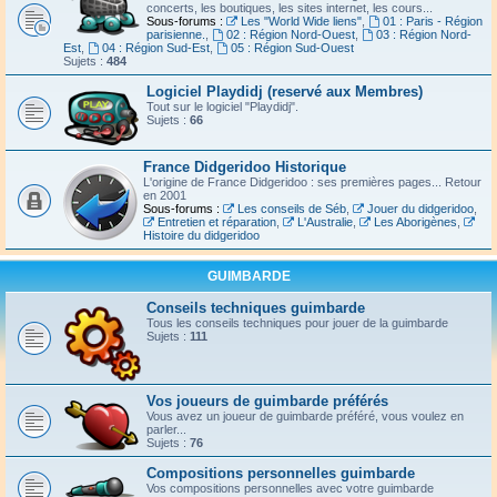
concerts, les boutiques, les sites internet, les cours...
Sous-forums :
Les "World Wide liens"
,
01 : Paris - Région
parisienne.
,
02 : Région Nord-Ouest
,
03 : Région Nord-
Est
,
04 : Région Sud-Est
,
05 : Région Sud-Ouest
Sujets :
484
Logiciel Playdidj (reservé aux Membres)
Tout sur le logiciel "Playdidj".
Sujets :
66
France Didgeridoo Historique
L'origine de France Didgeridoo : ses premières pages... Retour
en 2001
Sous-forums :
Les conseils de Séb
,
Jouer du didgeridoo
,
Entretien et réparation
,
L'Australie
,
Les Aborigènes
,
Histoire du didgeridoo
GUIMBARDE
Conseils techniques guimbarde
Tous les conseils techniques pour jouer de la guimbarde
Sujets :
111
Vos joueurs de guimbarde préférés
Vous avez un joueur de guimbarde préféré, vous voulez en
parler...
Sujets :
76
Compositions personnelles guimbarde
Vos compositions personnelles avec votre guimbarde