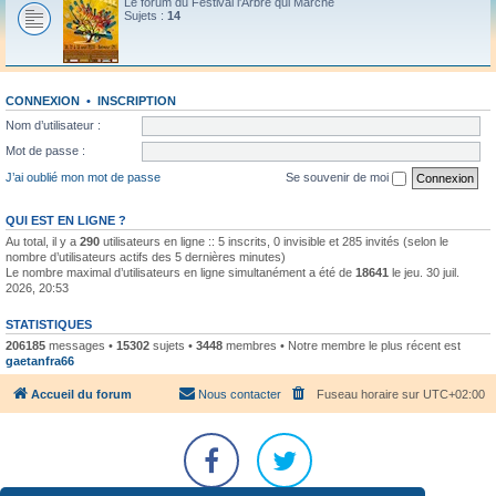
Le forum du Festival l'Arbre qui Marche
Sujets :
14
CONNEXION
•
INSCRIPTION
Nom d’utilisateur :
Mot de passe :
J’ai oublié mon mot de passe
Se souvenir de moi
QUI EST EN LIGNE ?
Au total, il y a
290
utilisateurs en ligne :: 5 inscrits, 0 invisible et 285 invités (selon le
nombre d’utilisateurs actifs des 5 dernières minutes)
Le nombre maximal d’utilisateurs en ligne simultanément a été de
18641
le jeu. 30 juil.
2026, 20:53
STATISTIQUES
206185
messages •
15302
sujets •
3448
membres • Notre membre le plus récent est
gaetanfra66
Accueil du forum
Nous contacter
Fuseau horaire sur
UTC+02:00