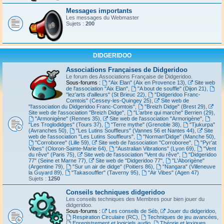
Messages importants
Les messages du Webmaster
Sujets :
200
DIDGERIDOO
Associations Françaises de Didgeridoo
Le forum des Associations Française de Didgeridoo.
Sous-forums :
"Aix Elan" (Aix en Provence 13)
,
Site web
de l'association "Aix Elan"
,
"A bout de souffle" (Dijon 21)
,
"lez'arts d'ailleurs" (St Brieuc 22)
,
"Didgeridoo Franc-
Comtois" (Cessey-les-Quingey 25)
,
Site web de
"l'association du Didgeridoo Franc-Comtois"
,
"Breizh Didge" (Brest 29)
,
Site web de l'association "Breizh Didge"
,
"L'arbre qui marche" Berrien (29)
,
"Armonigène" (Rennes 35)
,
Site web de l'association "Armorigène"
,
"Les Troglodidges" (Tours 37)
,
"Terre mythe" (Grenoble 38)
,
"Tjukurpa"
(Avranches 50)
,
"Les Lutins Souffleurs" (Vannes 56 et Nantes 44)
,
Site
web de l'association "Les Lutins Souffleurs"
,
"Norman'Didge" (Manche 50)
,
"Corroboree" (Lille 59)
,
Site web de l'association "Corroboree"
,
"Pyr'at
Vibes" (Oloron-Sainte-Marie 64)
,
"Australian Vibrations" (Lyon 69)
,
"Vent
du rêve" (Paris 75)
,
Site web de l'association "Vent du rêve"
,
"Didgeridoo
77" (Seine et Marne 77)
,
Site web de "Didgeridoo 77"
,
"L'Aborigène"
(Argentine 79)
,
"Sur un air de didge" (Poitiers 86)
,
"Nangara" (Villeneuve
la Guyard 89)
,
"Takasouffler" (Taverny 95)
,
"Air Vibes" (Agen 47)
Sujets :
1250
Conseils techniques didgeridoo
Les conseils techniques des Membres pour bien jouer du
didgeridoo.
Sous-forums :
Les conseils de Séb
,
Jouer du didgeridoo
,
Respiration Circulaire (RC)
,
Techniques de jeu avancées
,
Enregistrement et logiciels audio
,
Théorie et lexiques