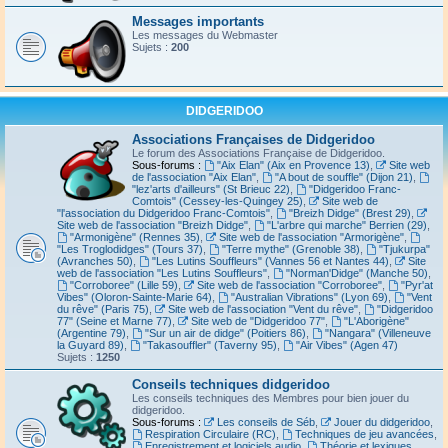
Messages importants
Les messages du Webmaster
Sujets :
200
DIDGERIDOO
Associations Françaises de Didgeridoo
Le forum des Associations Française de Didgeridoo.
Sous-forums :
"Aix Elan" (Aix en Provence 13)
,
Site web
de l'association "Aix Elan"
,
"A bout de souffle" (Dijon 21)
,
"lez'arts d'ailleurs" (St Brieuc 22)
,
"Didgeridoo Franc-
Comtois" (Cessey-les-Quingey 25)
,
Site web de
"l'association du Didgeridoo Franc-Comtois"
,
"Breizh Didge" (Brest 29)
,
Site web de l'association "Breizh Didge"
,
"L'arbre qui marche" Berrien (29)
,
"Armonigène" (Rennes 35)
,
Site web de l'association "Armorigène"
,
"Les Troglodidges" (Tours 37)
,
"Terre mythe" (Grenoble 38)
,
"Tjukurpa"
(Avranches 50)
,
"Les Lutins Souffleurs" (Vannes 56 et Nantes 44)
,
Site
web de l'association "Les Lutins Souffleurs"
,
"Norman'Didge" (Manche 50)
,
"Corroboree" (Lille 59)
,
Site web de l'association "Corroboree"
,
"Pyr'at
Vibes" (Oloron-Sainte-Marie 64)
,
"Australian Vibrations" (Lyon 69)
,
"Vent
du rêve" (Paris 75)
,
Site web de l'association "Vent du rêve"
,
"Didgeridoo
77" (Seine et Marne 77)
,
Site web de "Didgeridoo 77"
,
"L'Aborigène"
(Argentine 79)
,
"Sur un air de didge" (Poitiers 86)
,
"Nangara" (Villeneuve
la Guyard 89)
,
"Takasouffler" (Taverny 95)
,
"Air Vibes" (Agen 47)
Sujets :
1250
Conseils techniques didgeridoo
Les conseils techniques des Membres pour bien jouer du
didgeridoo.
Sous-forums :
Les conseils de Séb
,
Jouer du didgeridoo
,
Respiration Circulaire (RC)
,
Techniques de jeu avancées
,
Enregistrement et logiciels audio
,
Théorie et lexiques