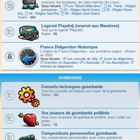
concerts, les boutiques, les sites internet, les cours...
Sous-forums :
Les "World Wide liens"
,
01 : Paris - Région
parisienne.
,
02 : Région Nord-Ouest
,
03 : Région Nord-
Est
,
04 : Région Sud-Est
,
05 : Région Sud-Ouest
Sujets :
484
Logiciel Playdidj (reservé aux Membres)
Tout sur le logiciel "Playdidj".
Sujets :
66
France Didgeridoo Historique
L'origine de France Didgeridoo : ses premières pages... Retour
en 2001
Sous-forums :
Les conseils de Séb
,
Jouer du didgeridoo
,
Entretien et réparation
,
L'Australie
,
Les Aborigènes
,
Histoire du didgeridoo
GUIMBARDE
Conseils techniques guimbarde
Tous les conseils techniques pour jouer de la guimbarde
Sujets :
111
Vos joueurs de guimbarde préférés
Vous avez un joueur de guimbarde préféré, vous voulez en
parler...
Sujets :
76
Compositions personnelles guimbarde
Vos compositions personnelles avec votre guimbarde