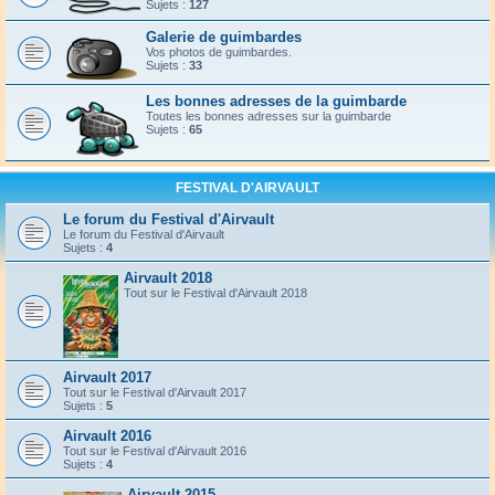
Sujets :
127
Galerie de guimbardes
Vos photos de guimbardes.
Sujets :
33
Les bonnes adresses de la guimbarde
Toutes les bonnes adresses sur la guimbarde
Sujets :
65
FESTIVAL D'AIRVAULT
Le forum du Festival d'Airvault
Le forum du Festival d'Airvault
Sujets :
4
Airvault 2018
Tout sur le Festival d'Airvault 2018
Airvault 2017
Tout sur le Festival d'Airvault 2017
Sujets :
5
Airvault 2016
Tout sur le Festival d'Airvault 2016
Sujets :
4
Airvault 2015