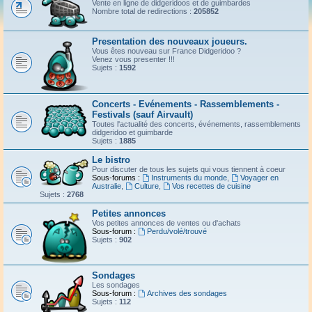
Vente en ligne de didgeridoos et de guimbardes
Nombre total de redirections :
205852
Presentation des nouveaux joueurs.
Vous êtes nouveau sur France Didgeridoo ?
Venez vous presenter !!!
Sujets :
1592
Concerts - Evénements - Rassemblements -
Festivals (sauf Airvault)
Toutes l'actualité des concerts, événements, rassemblements
didgeridoo et guimbarde
Sujets :
1885
Le bistro
Pour discuter de tous les sujets qui vous tiennent à coeur
Sous-forums :
Instruments du monde
,
Voyager en
Australie
,
Culture
,
Vos recettes de cuisine
Sujets :
2768
Petites annonces
Vos petites annonces de ventes ou d'achats
Sous-forum :
Perdu/volé/trouvé
Sujets :
902
Sondages
Les sondages
Sous-forum :
Archives des sondages
Sujets :
112