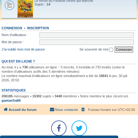
Le forum du Festival l'Arbre qui Marche
Sujets :
14
CONNEXION
•
INSCRIPTION
Nom d’utilisateur :
Mot de passe :
J’ai oublié mon mot de passe
Se souvenir de moi
QUI EST EN LIGNE ?
Au total, il y a
738
utilisateurs en ligne :: 5 inscrits, 0 invisible et 733 invités (selon le
nombre d’utilisateurs actifs des 5 dernières minutes)
Le nombre maximal d’utilisateurs en ligne simultanément a été de
18641
le jeu. 30 juil.
2026, 20:53
STATISTIQUES
206185
messages •
15302
sujets •
3448
membres • Notre membre le plus récent est
gaetanfra66
Accueil du forum
Nous contacter
Fuseau horaire sur
UTC+02:00