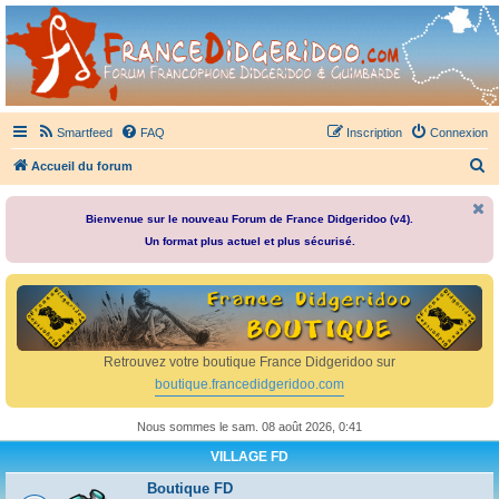
France Didgeridoo
Didgeridoo et Guimbarde sur France Didgeridoo - retrouvez la communauté.
Smartfeed
FAQ
Inscription
Connexion
R
Accueil du forum
e
c
Bienvenue sur le nouveau Forum de France Didgeridoo (v4).
Un format plus actuel et plus sécurisé.
h
e
r
c
h
Retrouvez votre boutique France Didgeridoo sur
e
boutique.francedidgeridoo.com
r
Nous sommes le sam. 08 août 2026, 0:41
VILLAGE FD
Boutique FD