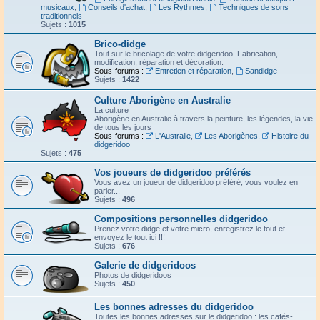
musicaux
,
Conseils d'achat
,
Les Rythmes
,
Techniques de sons
traditionnels
Sujets :
1015
Brico-didge
Tout sur le bricolage de votre didgeridoo. Fabrication,
modification, réparation et décoration.
Sous-forums :
Entretien et réparation
,
Sandidge
Sujets :
1422
Culture Aborigène en Australie
La culture
Aborigène en Australie à travers la peinture, les légendes, la vie
de tous les jours
Sous-forums :
L'Australie
,
Les Aborigènes
,
Histoire du
didgeridoo
Sujets :
475
Vos joueurs de didgeridoo préférés
Vous avez un joueur de didgeridoo préféré, vous voulez en
parler...
Sujets :
496
Compositions personnelles didgeridoo
Prenez votre didge et votre micro, enregistrez le tout et
envoyez le tout ici !!!
Sujets :
676
Galerie de didgeridoos
Photos de didgeridoos
Sujets :
450
Les bonnes adresses du didgeridoo
Toutes les bonnes adresses sur le didgeridoo : les cafés-