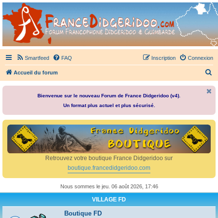
France Didgeridoo
Didgeridoo et Guimbarde sur France Didgeridoo - retrouvez la communauté.
Smartfeed
FAQ
Inscription
Connexion
R
Accueil du forum
e
c
Bienvenue sur le nouveau Forum de France Didgeridoo (v4).
Un format plus actuel et plus sécurisé.
h
e
r
c
h
Retrouvez votre boutique France Didgeridoo sur
e
boutique.francedidgeridoo.com
r
Nous sommes le jeu. 06 août 2026, 17:46
VILLAGE FD
Boutique FD