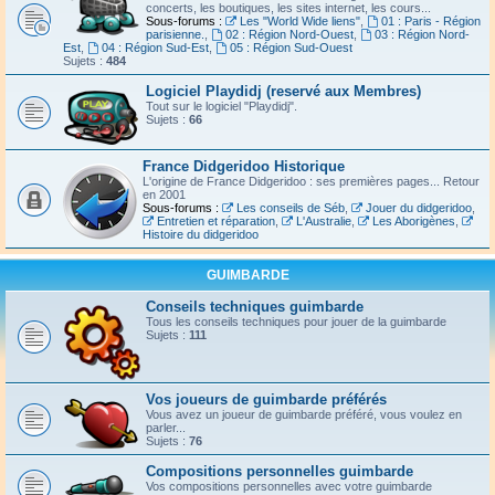
concerts, les boutiques, les sites internet, les cours...
Sous-forums :
Les "World Wide liens"
,
01 : Paris - Région
parisienne.
,
02 : Région Nord-Ouest
,
03 : Région Nord-
Est
,
04 : Région Sud-Est
,
05 : Région Sud-Ouest
Sujets :
484
Logiciel Playdidj (reservé aux Membres)
Tout sur le logiciel "Playdidj".
Sujets :
66
France Didgeridoo Historique
L'origine de France Didgeridoo : ses premières pages... Retour
en 2001
Sous-forums :
Les conseils de Séb
,
Jouer du didgeridoo
,
Entretien et réparation
,
L'Australie
,
Les Aborigènes
,
Histoire du didgeridoo
GUIMBARDE
Conseils techniques guimbarde
Tous les conseils techniques pour jouer de la guimbarde
Sujets :
111
Vos joueurs de guimbarde préférés
Vous avez un joueur de guimbarde préféré, vous voulez en
parler...
Sujets :
76
Compositions personnelles guimbarde
Vos compositions personnelles avec votre guimbarde