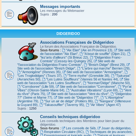
Messages importants
Les messages du Webmaster
Sujets :
200
DIDGERIDOO
Associations Françaises de Didgeridoo
Le forum des Associations Française de Didgeridoo.
Sous-forums :
"Aix Elan" (Aix en Provence 13)
,
Site web
de l'association "Aix Elan"
,
"A bout de souffle" (Dijon 21)
,
"lez'arts d'ailleurs" (St Brieuc 22)
,
"Didgeridoo Franc-
Comtois" (Cessey-les-Quingey 25)
,
Site web de
"l'association du Didgeridoo Franc-Comtois"
,
"Breizh Didge" (Brest 29)
,
Site web de l'association "Breizh Didge"
,
"L'arbre qui marche" Berrien (29)
,
"Armonigène" (Rennes 35)
,
Site web de l'association "Armorigène"
,
"Les Troglodidges" (Tours 37)
,
"Terre mythe" (Grenoble 38)
,
"Tjukurpa"
(Avranches 50)
,
"Les Lutins Souffleurs" (Vannes 56 et Nantes 44)
,
Site
web de l'association "Les Lutins Souffleurs"
,
"Norman'Didge" (Manche 50)
,
"Corroboree" (Lille 59)
,
Site web de l'association "Corroboree"
,
"Pyr'at
Vibes" (Oloron-Sainte-Marie 64)
,
"Australian Vibrations" (Lyon 69)
,
"Vent
du rêve" (Paris 75)
,
Site web de l'association "Vent du rêve"
,
"Didgeridoo
77" (Seine et Marne 77)
,
Site web de "Didgeridoo 77"
,
"L'Aborigène"
(Argentine 79)
,
"Sur un air de didge" (Poitiers 86)
,
"Nangara" (Villeneuve
la Guyard 89)
,
"Takasouffler" (Taverny 95)
,
"Air Vibes" (Agen 47)
Sujets :
1250
Conseils techniques didgeridoo
Les conseils techniques des Membres pour bien jouer du
didgeridoo.
Sous-forums :
Les conseils de Séb
,
Jouer du didgeridoo
,
Respiration Circulaire (RC)
,
Techniques de jeu avancées
,
Enregistrement et logiciels audio
,
Théorie et lexiques