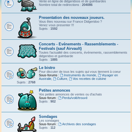
Vente en ligne de didgeridoos et de guimbardes
Nombre total de redirections :
204086
Presentation des nouveaux joueurs.
Vous êtes nouveau sur France Didgeridoo ?
Venez vous presenter !!!
Sujets :
1592
Concerts - Evénements - Rassemblements -
Festivals (sauf Airvault)
Toutes l'actualité des concerts, événements, rassemblements
didgeridoo et guimbarde
Sujets :
1885
Le bistro
Pour discuter de tous les sujets qui vous tiennent à coeur
Sous-forums :
Instruments du monde
,
Voyager en
Australie
,
Culture
,
Vos recettes de cuisine
Sujets :
2768
Petites annonces
Vos petites annonces de ventes ou d'achats
Sous-forum :
Perdu/volé/trouvé
Sujets :
902
Sondages
Les sondages
Sous-forum :
Archives des sondages
Sujets :
112