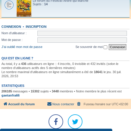
Le forum du Festival l'Arbre qui Marche
Sujets :
14
CONNEXION
•
INSCRIPTION
Nom d’utilisateur :
Mot de passe :
J’ai oublié mon mot de passe
Se souvenir de moi
QUI EST EN LIGNE ?
Au total, il y a
436
utilisateurs en ligne :: 4 inscrits, 0 invisible et 432 invités (selon le
nombre d’utilisateurs actifs des 5 dernières minutes)
Le nombre maximal d’utilisateurs en ligne simultanément a été de
18641
le jeu. 30 juil.
2026, 20:53
STATISTIQUES
206185
messages •
15302
sujets •
3448
membres • Notre membre le plus récent est
gaetanfra66
Accueil du forum
Nous contacter
Fuseau horaire sur
UTC+02:00