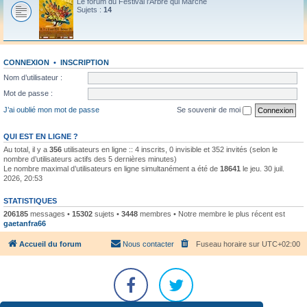
Le forum du Festival l'Arbre qui Marche
Sujets :
14
CONNEXION
•
INSCRIPTION
Nom d’utilisateur :
Mot de passe :
J’ai oublié mon mot de passe
Se souvenir de moi
QUI EST EN LIGNE ?
Au total, il y a
356
utilisateurs en ligne :: 4 inscrits, 0 invisible et 352 invités (selon le
nombre d’utilisateurs actifs des 5 dernières minutes)
Le nombre maximal d’utilisateurs en ligne simultanément a été de
18641
le jeu. 30 juil.
2026, 20:53
STATISTIQUES
206185
messages •
15302
sujets •
3448
membres • Notre membre le plus récent est
gaetanfra66
Accueil du forum
Nous contacter
Fuseau horaire sur
UTC+02:00