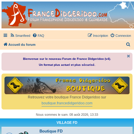
France Didgeridoo
Didgeridoo et Guimbarde sur France Didgeridoo - retrouvez la communauté.
Smartfeed
FAQ
Inscription
Connexion
R
Accueil du forum
e
c
Bienvenue sur le nouveau Forum de France Didgeridoo (v4).
Un format plus actuel et plus sécurisé.
h
e
r
c
h
Retrouvez votre boutique France Didgeridoo sur
e
boutique.francedidgeridoo.com
r
Nous sommes le sam. 08 août 2026, 13:33
VILLAGE FD
Boutique FD