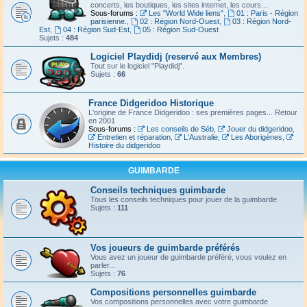
concerts, les boutiques, les sites internet, les cours...
Sous-forums :
Les "World Wide liens"
,
01 : Paris - Région
parisienne.
,
02 : Région Nord-Ouest
,
03 : Région Nord-
Est
,
04 : Région Sud-Est
,
05 : Région Sud-Ouest
Sujets :
484
Logiciel Playdidj (reservé aux Membres)
Tout sur le logiciel "Playdidj".
Sujets :
66
France Didgeridoo Historique
L'origine de France Didgeridoo : ses premières pages... Retour
en 2001
Sous-forums :
Les conseils de Séb
,
Jouer du didgeridoo
,
Entretien et réparation
,
L'Australie
,
Les Aborigènes
,
Histoire du didgeridoo
GUIMBARDE
Conseils techniques guimbarde
Tous les conseils techniques pour jouer de la guimbarde
Sujets :
111
Vos joueurs de guimbarde préférés
Vous avez un joueur de guimbarde préféré, vous voulez en
parler...
Sujets :
76
Compositions personnelles guimbarde
Vos compositions personnelles avec votre guimbarde