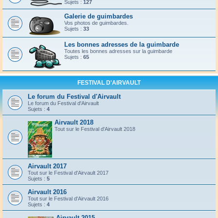
Sujets :
127
Galerie de guimbardes
Vos photos de guimbardes.
Sujets :
33
Les bonnes adresses de la guimbarde
Toutes les bonnes adresses sur la guimbarde
Sujets :
65
FESTIVAL D'AIRVAULT
Le forum du Festival d'Airvault
Le forum du Festival d'Airvault
Sujets :
4
Airvault 2018
Tout sur le Festival d'Airvault 2018
Airvault 2017
Tout sur le Festival d'Airvault 2017
Sujets :
5
Airvault 2016
Tout sur le Festival d'Airvault 2016
Sujets :
4
Airvault 2015