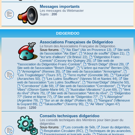
Messages importants
Les messages du Webmaster
Sujets :
200
DIDGERIDOO
Associations Françaises de Didgeridoo
Le forum des Associations Française de Didgeridoo.
Sous-forums :
"Aix Elan" (Aix en Provence 13)
,
Site web
de l'association "Aix Elan"
,
"A bout de souffle" (Dijon 21)
,
"lez'arts d'ailleurs" (St Brieuc 22)
,
"Didgeridoo Franc-
Comtois" (Cessey-les-Quingey 25)
,
Site web de
"l'association du Didgeridoo Franc-Comtois"
,
"Breizh Didge" (Brest 29)
,
Site web de l'association "Breizh Didge"
,
"L'arbre qui marche" Berrien (29)
,
"Armonigène" (Rennes 35)
,
Site web de l'association "Armorigène"
,
"Les Troglodidges" (Tours 37)
,
"Terre mythe" (Grenoble 38)
,
"Tjukurpa"
(Avranches 50)
,
"Les Lutins Souffleurs" (Vannes 56 et Nantes 44)
,
Site
web de l'association "Les Lutins Souffleurs"
,
"Norman'Didge" (Manche 50)
,
"Corroboree" (Lille 59)
,
Site web de l'association "Corroboree"
,
"Pyr'at
Vibes" (Oloron-Sainte-Marie 64)
,
"Australian Vibrations" (Lyon 69)
,
"Vent
du rêve" (Paris 75)
,
Site web de l'association "Vent du rêve"
,
"Didgeridoo
77" (Seine et Marne 77)
,
Site web de "Didgeridoo 77"
,
"L'Aborigène"
(Argentine 79)
,
"Sur un air de didge" (Poitiers 86)
,
"Nangara" (Villeneuve
la Guyard 89)
,
"Takasouffler" (Taverny 95)
,
"Air Vibes" (Agen 47)
Sujets :
1250
Conseils techniques didgeridoo
Les conseils techniques des Membres pour bien jouer du
didgeridoo.
Sous-forums :
Les conseils de Séb
,
Jouer du didgeridoo
,
Respiration Circulaire (RC)
,
Techniques de jeu avancées
,
Enregistrement et logiciels audio
,
Théorie et lexiques