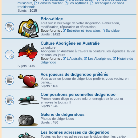
musicaux
,
Conseils d'achat
,
Les Rythmes
,
Techniques de sons
traditionnels
Sujets :
1015
Brico-didge
Tout sur le bricolage de votre didgeridoo. Fabrication,
modification, réparation et décoration.
Sous-forums :
Entretien et réparation
,
Sandidge
Sujets :
1422
Culture Aborigène en Australie
La culture
Aborigène en Australie à travers la peinture, les légendes, la vie
de tous les jours
Sous-forums :
L'Australie
,
Les Aborigènes
,
Histoire du
didgeridoo
Sujets :
475
Vos joueurs de didgeridoo préférés
Vous avez un joueur de didgeridoo préféré, vous voulez en
parler...
Sujets :
496
Compositions personnelles didgeridoo
Prenez votre didge et votre micro, enregistrez le tout et
envoyez le tout ici !!!
Sujets :
676
Galerie de didgeridoos
Photos de didgeridoos
Sujets :
450
Les bonnes adresses du didgeridoo
Toutes les bonnes adresses sur le didgeridoo : les cafés-