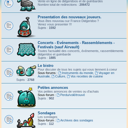
Vente en ligne de didgeridoos et de guimbardes
Nombre total de redirections :
206472
Presentation des nouveaux joueurs.
Vous êtes nouveau sur France Didgeridoo ?
Venez vous presenter !!!
Sujets :
1592
Concerts - Evénements - Rassemblements -
Festivals (sauf Airvault)
Toutes l'actualité des concerts, événements, rassemblements
didgeridoo et guimbarde
Sujets :
1885
Le bistro
Pour discuter de tous les sujets qui vous tiennent à coeur
Sous-forums :
Instruments du monde
,
Voyager en
Australie
,
Culture
,
Vos recettes de cuisine
Sujets :
2768
Petites annonces
Vos petites annonces de ventes ou d'achats
Sous-forum :
Perdu/volé/trouvé
Sujets :
902
Sondages
Les sondages
Sous-forum :
Archives des sondages
Sujets :
112