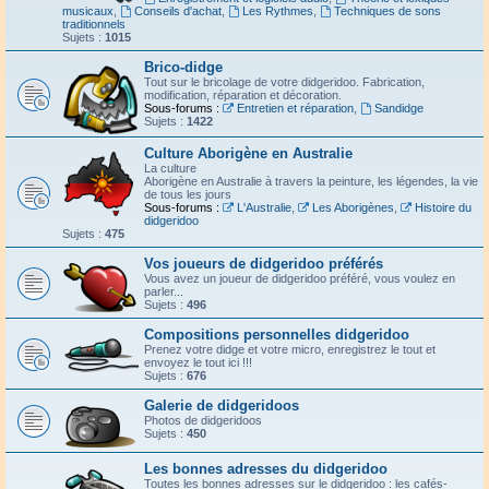
musicaux
,
Conseils d'achat
,
Les Rythmes
,
Techniques de sons
traditionnels
Sujets :
1015
Brico-didge
Tout sur le bricolage de votre didgeridoo. Fabrication,
modification, réparation et décoration.
Sous-forums :
Entretien et réparation
,
Sandidge
Sujets :
1422
Culture Aborigène en Australie
La culture
Aborigène en Australie à travers la peinture, les légendes, la vie
de tous les jours
Sous-forums :
L'Australie
,
Les Aborigènes
,
Histoire du
didgeridoo
Sujets :
475
Vos joueurs de didgeridoo préférés
Vous avez un joueur de didgeridoo préféré, vous voulez en
parler...
Sujets :
496
Compositions personnelles didgeridoo
Prenez votre didge et votre micro, enregistrez le tout et
envoyez le tout ici !!!
Sujets :
676
Galerie de didgeridoos
Photos de didgeridoos
Sujets :
450
Les bonnes adresses du didgeridoo
Toutes les bonnes adresses sur le didgeridoo : les cafés-