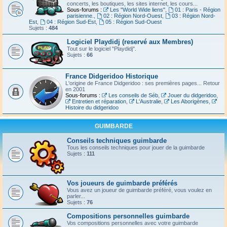
concerts, les boutiques, les sites internet, les cours...
Sous-forums :
Les "World Wide liens"
,
01 : Paris - Région
parisienne.
,
02 : Région Nord-Ouest
,
03 : Région Nord-
Est
,
04 : Région Sud-Est
,
05 : Région Sud-Ouest
Sujets :
484
Logiciel Playdidj (reservé aux Membres)
Tout sur le logiciel "Playdidj".
Sujets :
66
France Didgeridoo Historique
L'origine de France Didgeridoo : ses premières pages... Retour
en 2001
Sous-forums :
Les conseils de Séb
,
Jouer du didgeridoo
,
Entretien et réparation
,
L'Australie
,
Les Aborigènes
,
Histoire du didgeridoo
GUIMBARDE
Conseils techniques guimbarde
Tous les conseils techniques pour jouer de la guimbarde
Sujets :
111
Vos joueurs de guimbarde préférés
Vous avez un joueur de guimbarde préféré, vous voulez en
parler...
Sujets :
76
Compositions personnelles guimbarde
Vos compositions personnelles avec votre guimbarde