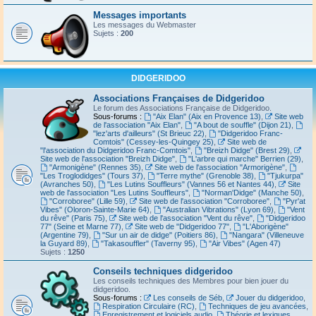
Messages importants
Les messages du Webmaster
Sujets :
200
DIDGERIDOO
Associations Françaises de Didgeridoo
Le forum des Associations Française de Didgeridoo.
Sous-forums :
"Aix Elan" (Aix en Provence 13)
,
Site web
de l'association "Aix Elan"
,
"A bout de souffle" (Dijon 21)
,
"lez'arts d'ailleurs" (St Brieuc 22)
,
"Didgeridoo Franc-
Comtois" (Cessey-les-Quingey 25)
,
Site web de
"l'association du Didgeridoo Franc-Comtois"
,
"Breizh Didge" (Brest 29)
,
Site web de l'association "Breizh Didge"
,
"L'arbre qui marche" Berrien (29)
,
"Armonigène" (Rennes 35)
,
Site web de l'association "Armorigène"
,
"Les Troglodidges" (Tours 37)
,
"Terre mythe" (Grenoble 38)
,
"Tjukurpa"
(Avranches 50)
,
"Les Lutins Souffleurs" (Vannes 56 et Nantes 44)
,
Site
web de l'association "Les Lutins Souffleurs"
,
"Norman'Didge" (Manche 50)
,
"Corroboree" (Lille 59)
,
Site web de l'association "Corroboree"
,
"Pyr'at
Vibes" (Oloron-Sainte-Marie 64)
,
"Australian Vibrations" (Lyon 69)
,
"Vent
du rêve" (Paris 75)
,
Site web de l'association "Vent du rêve"
,
"Didgeridoo
77" (Seine et Marne 77)
,
Site web de "Didgeridoo 77"
,
"L'Aborigène"
(Argentine 79)
,
"Sur un air de didge" (Poitiers 86)
,
"Nangara" (Villeneuve
la Guyard 89)
,
"Takasouffler" (Taverny 95)
,
"Air Vibes" (Agen 47)
Sujets :
1250
Conseils techniques didgeridoo
Les conseils techniques des Membres pour bien jouer du
didgeridoo.
Sous-forums :
Les conseils de Séb
,
Jouer du didgeridoo
,
Respiration Circulaire (RC)
,
Techniques de jeu avancées
,
Enregistrement et logiciels audio
,
Théorie et lexiques