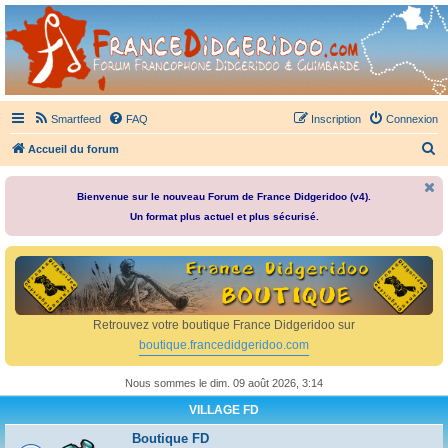
France Didgeridoo
Didgeridoo et Guimbarde sur France Didgeridoo - retrouvez la communauté.
Smartfeed
FAQ
Inscription
Connexion
R
Accueil du forum
e
c
Bienvenue sur le nouveau Forum de France Didgeridoo (v4).
Un format plus actuel et plus sécurisé.
h
e
r
c
h
Retrouvez votre boutique France Didgeridoo sur
e
boutique.francedidgeridoo.com
r
Nous sommes le dim. 09 août 2026, 3:14
VILLAGE FD
Boutique FD