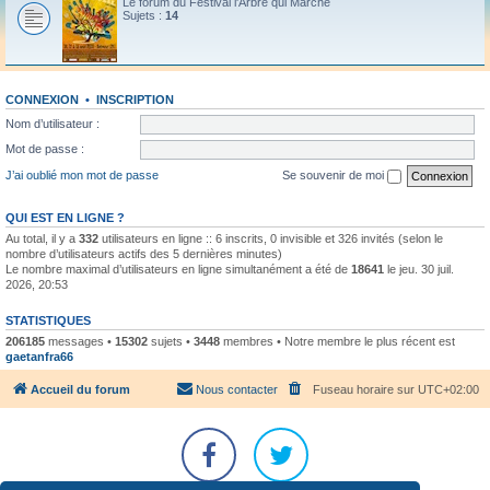
Le forum du Festival l'Arbre qui Marche
Sujets :
14
CONNEXION
•
INSCRIPTION
Nom d’utilisateur :
Mot de passe :
J’ai oublié mon mot de passe
Se souvenir de moi
QUI EST EN LIGNE ?
Au total, il y a
332
utilisateurs en ligne :: 6 inscrits, 0 invisible et 326 invités (selon le
nombre d’utilisateurs actifs des 5 dernières minutes)
Le nombre maximal d’utilisateurs en ligne simultanément a été de
18641
le jeu. 30 juil.
2026, 20:53
STATISTIQUES
206185
messages •
15302
sujets •
3448
membres • Notre membre le plus récent est
gaetanfra66
Accueil du forum
Nous contacter
Fuseau horaire sur
UTC+02:00