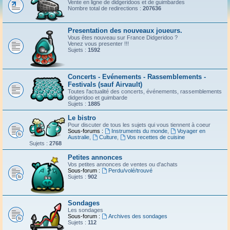
Vente en ligne de didgeridoos et de guimbardes
Nombre total de redirections :
207636
Presentation des nouveaux joueurs.
Vous êtes nouveau sur France Didgeridoo ?
Venez vous presenter !!!
Sujets :
1592
Concerts - Evénements - Rassemblements -
Festivals (sauf Airvault)
Toutes l'actualité des concerts, événements, rassemblements
didgeridoo et guimbarde
Sujets :
1885
Le bistro
Pour discuter de tous les sujets qui vous tiennent à coeur
Sous-forums :
Instruments du monde
,
Voyager en
Australie
,
Culture
,
Vos recettes de cuisine
Sujets :
2768
Petites annonces
Vos petites annonces de ventes ou d'achats
Sous-forum :
Perdu/volé/trouvé
Sujets :
902
Sondages
Les sondages
Sous-forum :
Archives des sondages
Sujets :
112