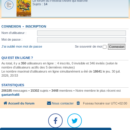
Le forum du Festival l'Arbre qui Marche
Sujets :
14
CONNEXION
•
INSCRIPTION
Nom d’utilisateur :
Mot de passe :
J’ai oublié mon mot de passe
Se souvenir de moi
QUI EST EN LIGNE ?
Au total, il y a
350
utilisateurs en ligne :: 4 inscrits, 0 invisible et 346 invités (selon le
nombre d’utilisateurs actifs des 5 dernières minutes)
Le nombre maximal d’utilisateurs en ligne simultanément a été de
18641
le jeu. 30 juil.
2026, 20:53
STATISTIQUES
206185
messages •
15302
sujets •
3448
membres • Notre membre le plus récent est
gaetanfra66
Accueil du forum
Nous contacter
Fuseau horaire sur
UTC+02:00