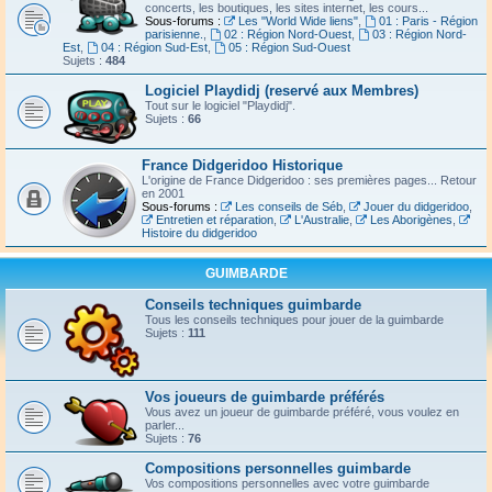
concerts, les boutiques, les sites internet, les cours...
Sous-forums :
Les "World Wide liens"
,
01 : Paris - Région
parisienne.
,
02 : Région Nord-Ouest
,
03 : Région Nord-
Est
,
04 : Région Sud-Est
,
05 : Région Sud-Ouest
Sujets :
484
Logiciel Playdidj (reservé aux Membres)
Tout sur le logiciel "Playdidj".
Sujets :
66
France Didgeridoo Historique
L'origine de France Didgeridoo : ses premières pages... Retour
en 2001
Sous-forums :
Les conseils de Séb
,
Jouer du didgeridoo
,
Entretien et réparation
,
L'Australie
,
Les Aborigènes
,
Histoire du didgeridoo
GUIMBARDE
Conseils techniques guimbarde
Tous les conseils techniques pour jouer de la guimbarde
Sujets :
111
Vos joueurs de guimbarde préférés
Vous avez un joueur de guimbarde préféré, vous voulez en
parler...
Sujets :
76
Compositions personnelles guimbarde
Vos compositions personnelles avec votre guimbarde