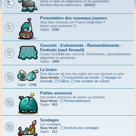
Vente en ligne de didgeridoos et de guimbardes
Nombre total de redirections :
204412
Presentation des nouveaux joueurs.
Vous êtes nouveau sur France Didgeridoo ?
Venez vous presenter !!!
Sujets :
1592
Concerts - Evénements - Rassemblements -
Festivals (sauf Airvault)
Toutes l'actualité des concerts, événements, rassemblements
didgeridoo et guimbarde
Sujets :
1885
Le bistro
Pour discuter de tous les sujets qui vous tiennent à coeur
Sous-forums :
Instruments du monde
,
Voyager en
Australie
,
Culture
,
Vos recettes de cuisine
Sujets :
2768
Petites annonces
Vos petites annonces de ventes ou d'achats
Sous-forum :
Perdu/volé/trouvé
Sujets :
902
Sondages
Les sondages
Sous-forum :
Archives des sondages
Sujets :
112