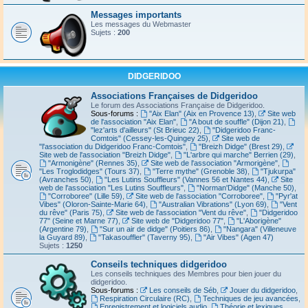
Messages importants
Les messages du Webmaster
Sujets :
200
DIDGERIDOO
Associations Françaises de Didgeridoo
Le forum des Associations Française de Didgeridoo.
Sous-forums :
"Aix Elan" (Aix en Provence 13)
,
Site web
de l'association "Aix Elan"
,
"A bout de souffle" (Dijon 21)
,
"lez'arts d'ailleurs" (St Brieuc 22)
,
"Didgeridoo Franc-
Comtois" (Cessey-les-Quingey 25)
,
Site web de
"l'association du Didgeridoo Franc-Comtois"
,
"Breizh Didge" (Brest 29)
,
Site web de l'association "Breizh Didge"
,
"L'arbre qui marche" Berrien (29)
,
"Armonigène" (Rennes 35)
,
Site web de l'association "Armorigène"
,
"Les Troglodidges" (Tours 37)
,
"Terre mythe" (Grenoble 38)
,
"Tjukurpa"
(Avranches 50)
,
"Les Lutins Souffleurs" (Vannes 56 et Nantes 44)
,
Site
web de l'association "Les Lutins Souffleurs"
,
"Norman'Didge" (Manche 50)
,
"Corroboree" (Lille 59)
,
Site web de l'association "Corroboree"
,
"Pyr'at
Vibes" (Oloron-Sainte-Marie 64)
,
"Australian Vibrations" (Lyon 69)
,
"Vent
du rêve" (Paris 75)
,
Site web de l'association "Vent du rêve"
,
"Didgeridoo
77" (Seine et Marne 77)
,
Site web de "Didgeridoo 77"
,
"L'Aborigène"
(Argentine 79)
,
"Sur un air de didge" (Poitiers 86)
,
"Nangara" (Villeneuve
la Guyard 89)
,
"Takasouffler" (Taverny 95)
,
"Air Vibes" (Agen 47)
Sujets :
1250
Conseils techniques didgeridoo
Les conseils techniques des Membres pour bien jouer du
didgeridoo.
Sous-forums :
Les conseils de Séb
,
Jouer du didgeridoo
,
Respiration Circulaire (RC)
,
Techniques de jeu avancées
,
Enregistrement et logiciels audio
,
Théorie et lexiques