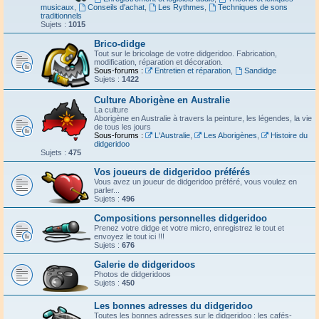
musicaux
,
Conseils d'achat
,
Les Rythmes
,
Techniques de sons
traditionnels
Sujets :
1015
Brico-didge
Tout sur le bricolage de votre didgeridoo. Fabrication,
modification, réparation et décoration.
Sous-forums :
Entretien et réparation
,
Sandidge
Sujets :
1422
Culture Aborigène en Australie
La culture
Aborigène en Australie à travers la peinture, les légendes, la vie
de tous les jours
Sous-forums :
L'Australie
,
Les Aborigènes
,
Histoire du
didgeridoo
Sujets :
475
Vos joueurs de didgeridoo préférés
Vous avez un joueur de didgeridoo préféré, vous voulez en
parler...
Sujets :
496
Compositions personnelles didgeridoo
Prenez votre didge et votre micro, enregistrez le tout et
envoyez le tout ici !!!
Sujets :
676
Galerie de didgeridoos
Photos de didgeridoos
Sujets :
450
Les bonnes adresses du didgeridoo
Toutes les bonnes adresses sur le didgeridoo : les cafés-