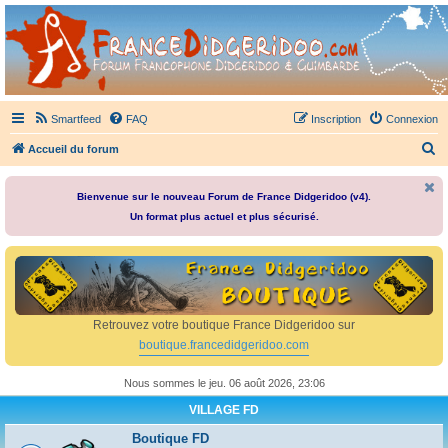
France Didgeridoo
Didgeridoo et Guimbarde sur France Didgeridoo - retrouvez la communauté.
Smartfeed
FAQ
Inscription
Connexion
R
Accueil du forum
e
c
Bienvenue sur le nouveau Forum de France Didgeridoo (v4).
Un format plus actuel et plus sécurisé.
h
e
r
c
h
Retrouvez votre boutique France Didgeridoo sur
e
boutique.francedidgeridoo.com
r
Nous sommes le jeu. 06 août 2026, 23:06
VILLAGE FD
Boutique FD