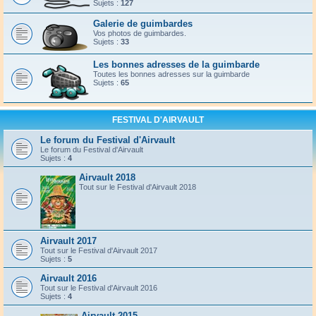
Sujets :
127
Galerie de guimbardes
Vos photos de guimbardes.
Sujets :
33
Les bonnes adresses de la guimbarde
Toutes les bonnes adresses sur la guimbarde
Sujets :
65
FESTIVAL D'AIRVAULT
Le forum du Festival d'Airvault
Le forum du Festival d'Airvault
Sujets :
4
Airvault 2018
Tout sur le Festival d'Airvault 2018
Airvault 2017
Tout sur le Festival d'Airvault 2017
Sujets :
5
Airvault 2016
Tout sur le Festival d'Airvault 2016
Sujets :
4
Airvault 2015